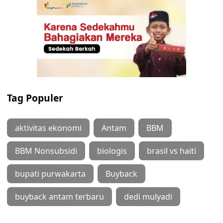
Tag Populer
aktivitas ekonomi
Antam
BBM
BBM Nonsubsidi
biologis
brasil vs haiti
bupati purwakarta
Buyback
buyback antam terbaru
dedi mulyadi