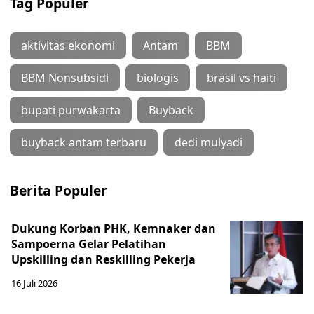
Tag Populer
aktivitas ekonomi
Antam
BBM
BBM Nonsubsidi
biologis
brasil vs haiti
bupati purwakarta
Buyback
buyback antam terbaru
dedi mulyadi
Berita Populer
Dukung Korban PHK, Kemnaker dan
Sampoerna Gelar Pelatihan
Upskilling dan Reskilling Pekerja
16 Juli 2026