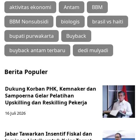
aktivitas ekonomi
Antam
BBM
BBM Nonsubsidi
biologis
brasil vs haiti
bupati purwakarta
Buyback
buyback antam terbaru
dedi mulyadi
Berita Populer
Dukung Korban PHK, Kemnaker dan
Sampoerna Gelar Pelatihan
Upskilling dan Reskilling Pekerja
16 Juli 2026
Jabar Tawarkan Insentif Fiskal dan