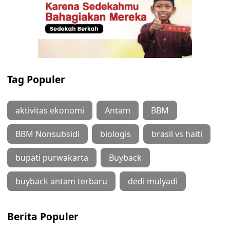
Tag Populer
aktivitas ekonomi
Antam
BBM
BBM Nonsubsidi
biologis
brasil vs haiti
bupati purwakarta
Buyback
buyback antam terbaru
dedi mulyadi
Berita Populer