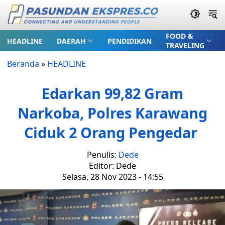
FOOD &
HEADLINE
DAERAH
PENDIDIKAN
TRAVELING
Beranda
»
HEADLINE
Edarkan 99,82 Gram
Narkoba, Polres Karawang
Ciduk 2 Orang Pengedar
Penulis:
Dede
Editor: Dede
Selasa, 28 Nov 2023 - 14:55