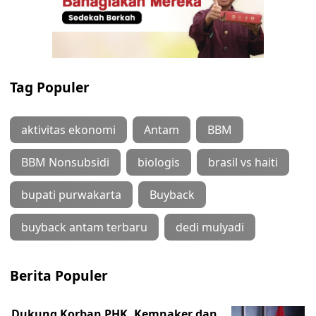
Tag Populer
aktivitas ekonomi
Antam
BBM
BBM Nonsubsidi
biologis
brasil vs haiti
bupati purwakarta
Buyback
buyback antam terbaru
dedi mulyadi
Berita Populer
Dukung Korban PHK, Kemnaker dan