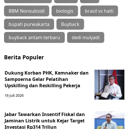
BBM Nonsubsidi
biologis
brasil vs haiti
bupati purwakarta
Buyback
buyback antam terbaru
dedi mulyadi
Berita Populer
Dukung Korban PHK, Kemnaker dan
Sampoerna Gelar Pelatihan
Upskilling dan Reskilling Pekerja
16 Juli 2026
Jabar Tawarkan Insentif Fiskal dan
Jaminan Listrik untuk Kejar Target
Investasi Rp314 Triliun