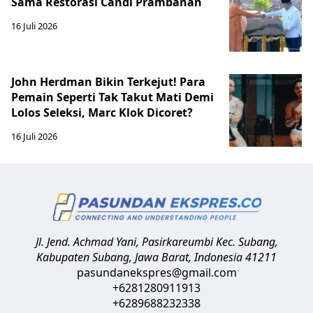
Sama Restorasi Candi Prambanan
16 Juli 2026
John Herdman Bikin Terkejut! Para
Pemain Seperti Tak Takut Mati Demi
Lolos Seleksi, Marc Klok Dicoret?
16 Juli 2026
Jl. Jend. Achmad Yani, Pasirkareumbi
Kec. Subang,
Kabupaten Subang, Jawa Barat
,
Indonesia
41211
pasundanekspres@gmail.com
+6281280911913
+6289688232338