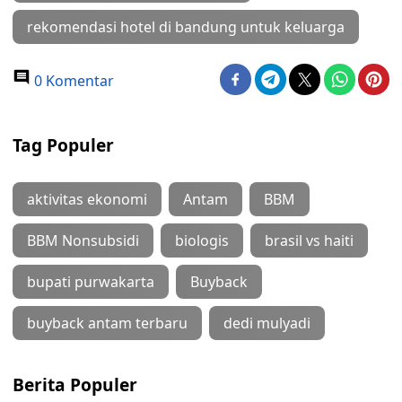
rekomendasi hotel di bandung untuk keluarga
0 Komentar
Tag Populer
aktivitas ekonomi
Antam
BBM
BBM Nonsubsidi
biologis
brasil vs haiti
bupati purwakarta
Buyback
buyback antam terbaru
dedi mulyadi
Berita Populer