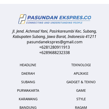
Jl. Jend. Achmad Yani, Pasirkareumbi
Kec. Subang,
Kabupaten Subang, Jawa Barat
,
Indonesia
41211
pasundanekspres@gmail.com
+6281280911913
+6289688232338
HEADLINE
TEKNOLOGI
DAERAH
APLIKASI
SUBANG
GADGET & TEKNO
PURWAKARTA
GAME
KARAWANG
STYLE
BANDUNG
RAGAM