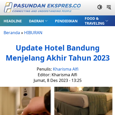
FOOD &
HEADLINE
DAERAH
PENDIDIKAN
TRAVELING
Beranda
»
HIBURAN
Update Hotel Bandung
Menjelang Akhir Tahun 2023
Penulis:
Kharisma Alfi
Editor: Kharisma Alfi
Jumat, 8 Des 2023 - 13:25