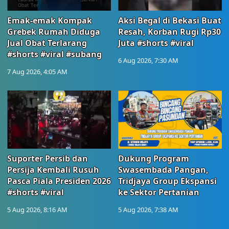
Emak-emak Kompak
Aksi Begal di Bekasi Buat
Grebek Rumah Diduga
Resah, Korban Rugi Rp30
Jual Obat Terlarang
Juta #shorts #viral
#shorts #viral #subang
6 Aug 2026, 7:30 AM
7 Aug 2026, 4:05 AM
Suporter Persib dan
Dukung Program
Persija Kembali Rusuh
Swasembada Pangan,
Pasca Piala Presiden 2026
Tridjaya Group Ekspansi
#shorts #viral
ke Sektor Pertanian
5 Aug 2026, 8:16 AM
5 Aug 2026, 7:38 AM