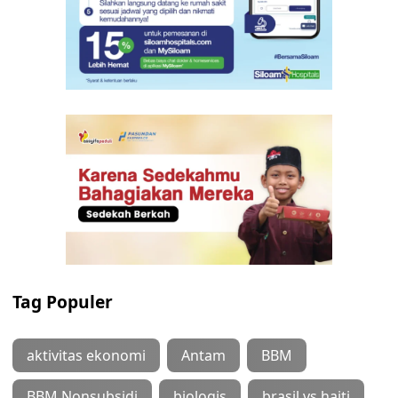
Tag Populer
aktivitas ekonomi
Antam
BBM
BBM Nonsubsidi
biologis
brasil vs haiti