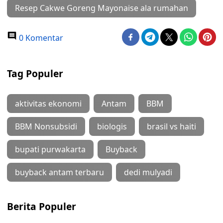
Resep Cakwe Goreng Mayonaise ala rumahan
0 Komentar
Tag Populer
aktivitas ekonomi
Antam
BBM
BBM Nonsubsidi
biologis
brasil vs haiti
bupati purwakarta
Buyback
buyback antam terbaru
dedi mulyadi
Berita Populer