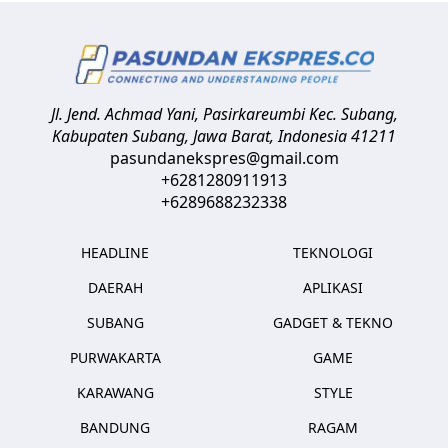
Jl. Jend. Achmad Yani, Pasirkareumbi
Kec. Subang,
Kabupaten Subang, Jawa Barat
,
Indonesia
41211
pasundanekspres@gmail.com
+6281280911913
+6289688232338
HEADLINE
TEKNOLOGI
DAERAH
APLIKASI
SUBANG
GADGET & TEKNO
PURWAKARTA
GAME
KARAWANG
STYLE
BANDUNG
RAGAM