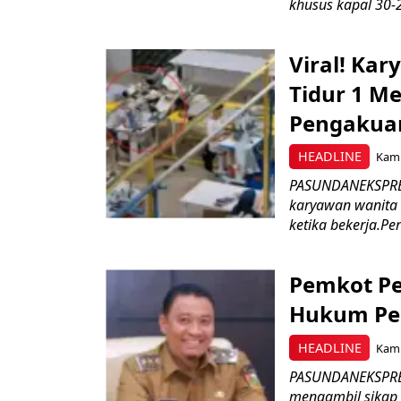
khusus kapal 30-2
Viral! Ka
Tidur 1 Me
Pengakua
HEADLINE
Kami
PASUNDANEKSPRES
karyawan wanita b
ketika bekerja.Pe
Pemkot Pe
Hukum Pe
HEADLINE
Kami
PASUNDANEKSPRES
mengambil sikap 