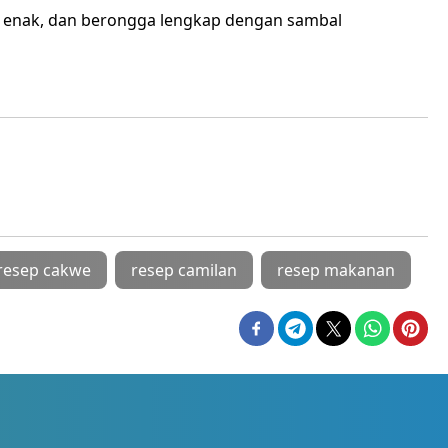
h, enak, dan berongga lengkap dengan sambal
resep cakwe
resep camilan
resep makanan