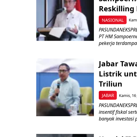
Reskilling
NASIONAL
Kami
PASUNDANEKSPRES
PT HM Sampoerna
pekerja terdampa
Jabar Tawa
Listrik un
Triliun
JABAR
Kamis, 16 
PASUNDANEKSPRES
insentif fiskal s
banyak investasi 