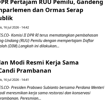
 DPR Pertajam RUU Pemilu, Gandeng
nparlemen dan Ormas Serap
ublik
s, 16 Jul 2026 - 14:42
.CO- Komisi II DPR RI terus mematangkan pembahasan
g-Undang (RUU) Pemilu dengan mempertajam Daftar
alah (DIM).Langkah ini dilakukan...
an Modi Resmi Kerja Sama
 Candi Prambanan
s, 16 Jul 2026 - 14:41
.CO- Presiden Prabowo Subianto bersama Perdana Menteri
odi meresmikan kerja sama restorasi dan konservasi
rambanan. Peresmian...