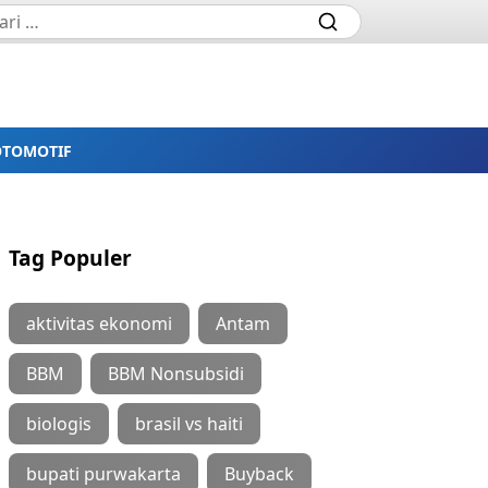
OTOMOTIF
Tag Populer
aktivitas ekonomi
Antam
BBM
BBM Nonsubsidi
biologis
brasil vs haiti
bupati purwakarta
Buyback