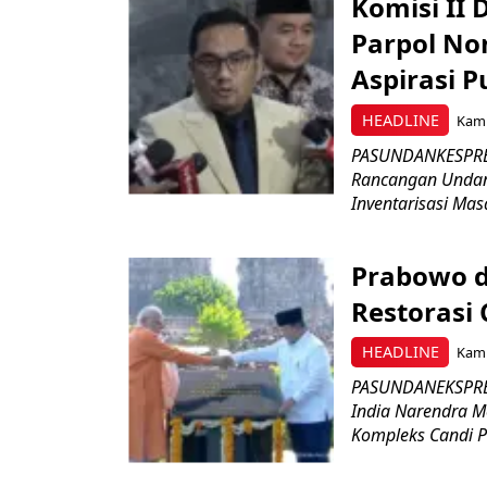
Komisi II
Parpol No
Aspirasi P
HEADLINE
Kami
PASUNDANKESPRES
Rancangan Undan
Inventarisasi Mas
Prabowo d
Restorasi
HEADLINE
Kami
PASUNDANEKSPRES
India Narendra M
Kompleks Candi P