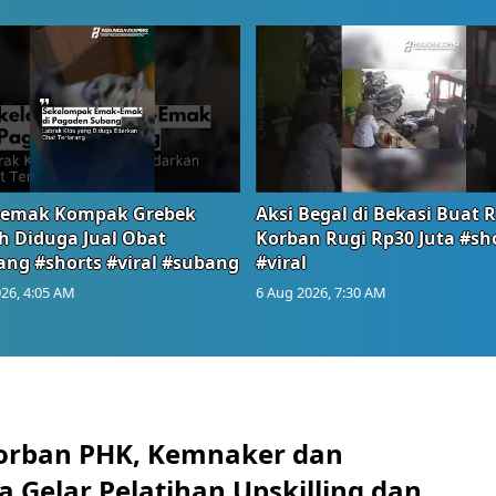
emak Kompak Grebek
Aksi Begal di Bekasi Buat 
 Diduga Jual Obat
Korban Rugi Rp30 Juta #sh
ang #shorts #viral #subang
#viral
26, 4:05 AM
6 Aug 2026, 7:30 AM
orban PHK, Kemnaker dan
 Gelar Pelatihan Upskilling dan