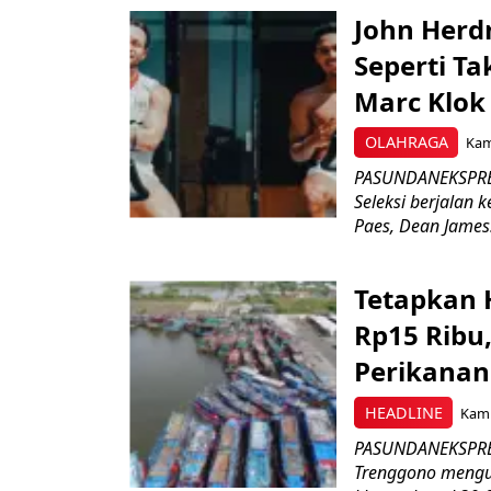
John Herd
Seperti Ta
Marc Klok 
OLAHRAGA
Kami
PASUNDANEKSPRES
Seleksi berjalan
Paes, Dean James.
Tetapkan 
Rp15 Ribu,
Perikanan
HEADLINE
Kami
PASUNDANEKSPRES
Trenggono meng