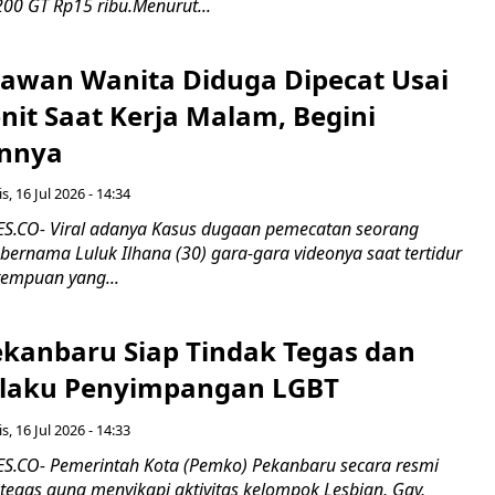
00 GT Rp15 ribu.Menurut...
ryawan Wanita Diduga Dipecat Usai
nit Saat Kerja Malam, Begini
nnya
s, 16 Jul 2026 - 14:34
.CO- Viral adanya Kasus dugaan pemecatan seorang
ernama Luluk Ilhana (30) gara-gara videonya saat tertidur
rempuan yang...
kanbaru Siap Tindak Tegas dan
laku Penyimpangan LGBT
s, 16 Jul 2026 - 14:33
.CO- Pemerintah Kota (Pemko) Pekanbaru secara resmi
tegas guna menyikapi aktivitas kelompok Lesbian, Gay,