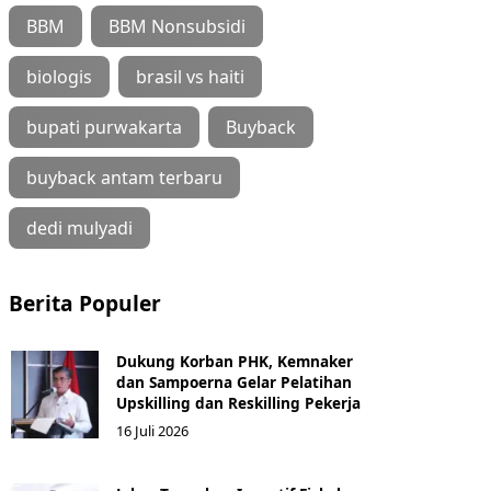
BBM
BBM Nonsubsidi
biologis
brasil vs haiti
bupati purwakarta
Buyback
buyback antam terbaru
dedi mulyadi
Berita Populer
Dukung Korban PHK, Kemnaker
dan Sampoerna Gelar Pelatihan
Upskilling dan Reskilling Pekerja
16 Juli 2026