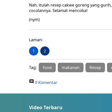
Nah, itulah resep cakwe goreng yang guri
cocolannya. Selamat mencoba!
(nym)
Laman:
1
2
Tag:
food
makanan
Resep
0 Komentar
Video Terbaru