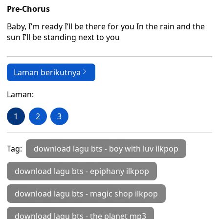
Pre-Chorus
Baby, I’m ready I’ll be there for you In the rain and the
sun I’ll be standing next to you
Laman berikutnya
Laman:
1
2
3
Tag:
download lagu bts - boy with luv ilkpop
download lagu bts - epiphany ilkpop
download lagu bts - magic shop ilkpop
download lagu bts - the planet mp3