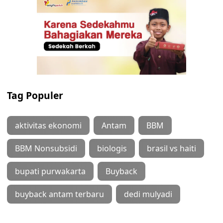
Tag Populer
aktivitas ekonomi
Antam
BBM
BBM Nonsubsidi
biologis
brasil vs haiti
bupati purwakarta
Buyback
buyback antam terbaru
dedi mulyadi