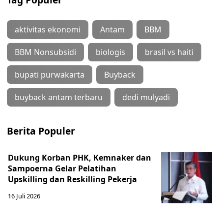
aktivitas ekonomi
Antam
BBM
BBM Nonsubsidi
biologis
brasil vs haiti
bupati purwakarta
Buyback
buyback antam terbaru
dedi mulyadi
Berita Populer
Dukung Korban PHK, Kemnaker dan
Sampoerna Gelar Pelatihan
Upskilling dan Reskilling Pekerja
16 Juli 2026