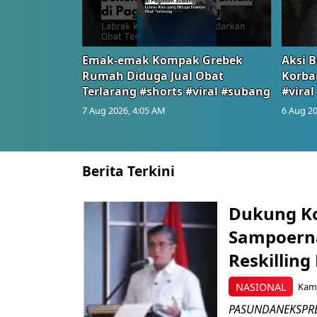
Emak-emak Kompak Grebek
Aksi B
Rumah Diduga Jual Obat
Korba
Terlarang #shorts #viral #subang
#viral
7 Aug 2026, 4:05 AM
6 Aug 20
Berita Terkini
Dukung K
Sampoerna
Reskilling
NASIONAL
Kami
PASUNDANEKSPRES