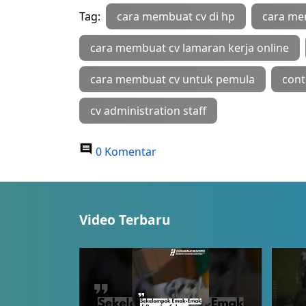
Tag:
cara membuat cv di hp
cara me
cara membuat cv lamaran kerja online
cara membuat cv untuk pemula
cont
cv administration staff
0 Komentar
Video Terbaru