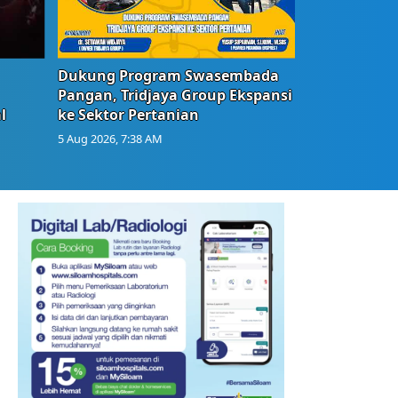
Dukung Program Swasembada
Pangan, Tridjaya Group Ekspansi
l
ke Sektor Pertanian
5 Aug 2026, 7:38 AM