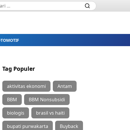
OTOMOTIF
Tag Populer
aktivitas ekonomi
Antam
BBM
BBM Nonsubsidi
biologis
brasil vs haiti
bupati purwakarta
Buyback