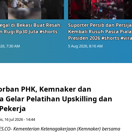
egal di Bekasi Buat Resah,
Suporter Persib dan Persija
n Rugi Rp30 Juta #shorts
Kembali Rusuh Pasca Piala
Presiden 2026 #shorts #vira
26, 7:30 AM
5 Aug 2026, 8:16 AM
orban PHK, Kemnaker dan
 Gelar Pelatihan Upskilling dan
 Pekerja
s, 16 Jul 2026 - 14:44
.CO- Kementerian Ketenagakerjaan (Kemnaker) bersama