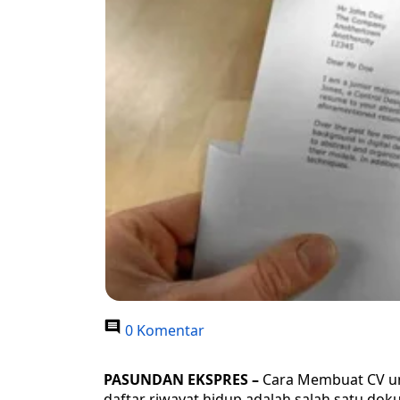
0 Komentar
PASUNDAN EKSPRES –
Cara Membuat CV un
daftar riwayat hidup adalah salah satu do