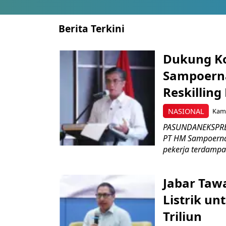
Berita Terkini
Dukung K
Sampoerna
Reskilling
NASIONAL
Kami
PASUNDANEKSPRES
PT HM Sampoerna
pekerja terdampa
Jabar Tawa
Listrik un
Triliun