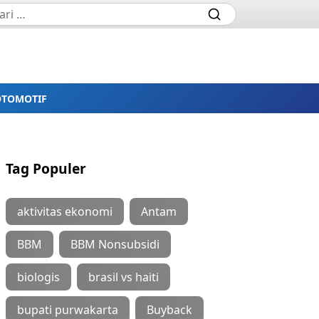
OTOMOTIF
Tag Populer
aktivitas ekonomi
Antam
BBM
BBM Nonsubsidi
biologis
brasil vs haiti
bupati purwakarta
Buyback