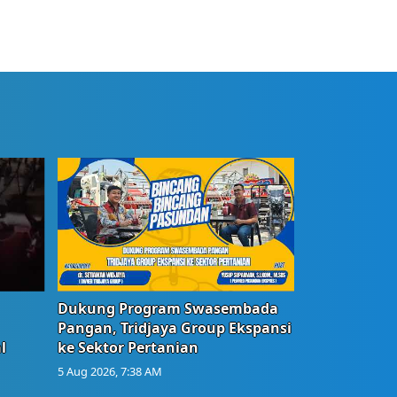
Dukung Program Swasembada
Pangan, Tridjaya Group Ekspansi
l
ke Sektor Pertanian
5 Aug 2026, 7:38 AM