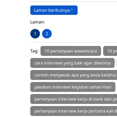
Laman berikutnya
Laman:
1
2
Tag:
10 pertanyaan wawancara
10 p
cara interview yang baik agar diterima
contoh menjawab apa yang anda ketahui 
jawaban interview kegiatan sehari-hari
pertanyaan interview kerja di bank dan 
pertanyaan interview kerja pertama kali