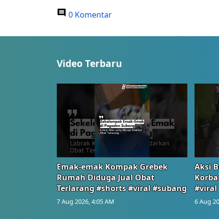
0 Komentar
Video Terbaru
Emak-emak Kompak Grebek
Aksi B
Rumah Diduga Jual Obat
Korba
Terlarang #shorts #viral #subang
#viral
7 Aug 2026, 4:05 AM
6 Aug 20