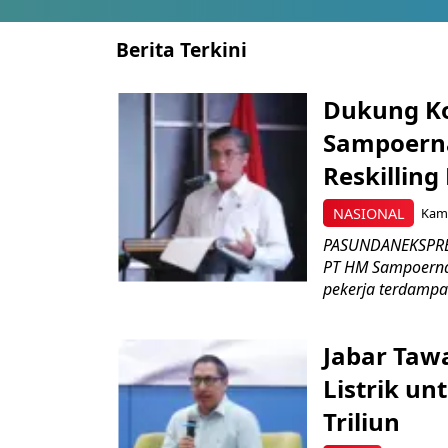
Berita Terkini
Dukung K
Sampoerna
Reskilling
NASIONAL
Kami
PASUNDANEKSPRES
PT HM Sampoerna
pekerja terdampa
Jabar Tawa
Listrik un
Triliun