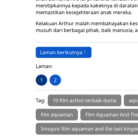
menitipkannya kepada kakeknya di daratan
memastikan kesejahteraan anak mereka.
Kelakuan Arthur malah membahayakan kesta
musuh dari berbagai pihak, baik manusia, a
Laman berikutnya
Laman:
1
2
Tag:
10 film action terbaik dunia
aqu
film aquaman
Film Aquaman And The
Sinopsis film aquaman and the last kingd