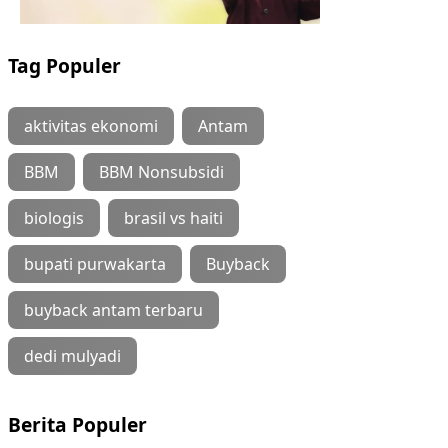
Tag Populer
aktivitas ekonomi
Antam
BBM
BBM Nonsubsidi
biologis
brasil vs haiti
bupati purwakarta
Buyback
buyback antam terbaru
dedi mulyadi
Berita Populer