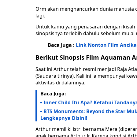
Orm akan menghancurkan dunia manusia da
lagi.
Untuk kamu yang penasaran dengan kisah 
sinopsisnya terlebih dahulu sebelum mula
Baca Juga :
Link Nonton Film Ancika
Berikut Sinopsis Film Aquaman 
Saat ini Arthur telah resmi menjadi Raja A
(Saudara tirinya). Kali ini ia mempunyai k
aktivitas di dalamnya.
Baca Juga:
Inner Child Itu Apa? Ketahui Tanda
BTS Monuments: Beyond the Star Mula
Lengkapnya Disini!
Arthur memiliki istri bernama Mera (diper
anak bernama Arthur Jr. Karena kondisi Ar