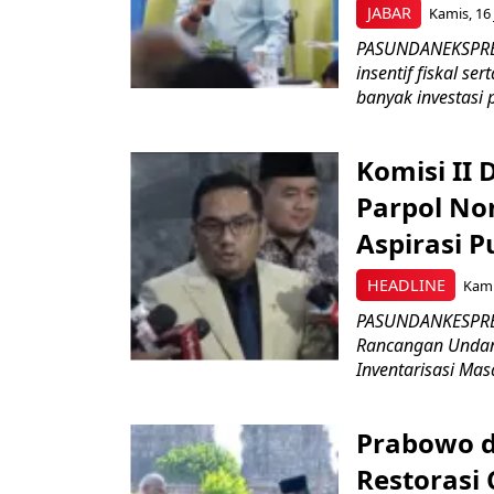
JABAR
Kamis, 16 
PASUNDANEKSPRES
insentif fiskal s
banyak investasi 
Komisi II
Parpol No
Aspirasi P
HEADLINE
Kami
PASUNDANKESPRES
Rancangan Undan
Inventarisasi Mas
Prabowo d
Restorasi