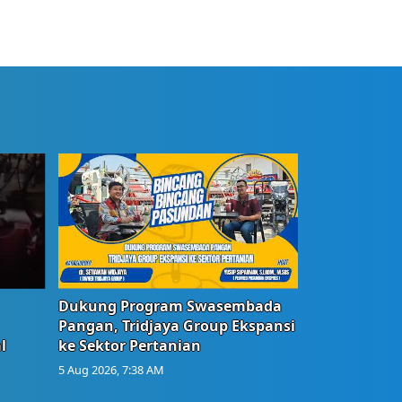
Dukung Program Swasembada
Pangan, Tridjaya Group Ekspansi
l
ke Sektor Pertanian
5 Aug 2026, 7:38 AM