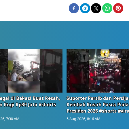
egal di Bekasi Buat Resah,
Suporter Persib dan Persija
n Rugi Rp30 Juta #shorts
Kembali Rusuh Pasca Piala
Presiden 2026 #shorts #vira
26, 7:30 AM
5 Aug 2026, 8:16 AM