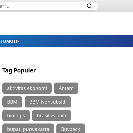
OTOMOTIF
Tag Populer
aktivitas ekonomi
Antam
BBM
BBM Nonsubsidi
biologis
brasil vs haiti
bupati purwakarta
Buyback