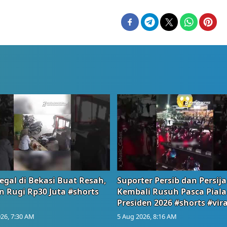
egal di Bekasi Buat Resah,
Suporter Persib dan Persija
n Rugi Rp30 Juta #shorts
Kembali Rusuh Pasca Piala
Presiden 2026 #shorts #vira
26, 7:30 AM
5 Aug 2026, 8:16 AM