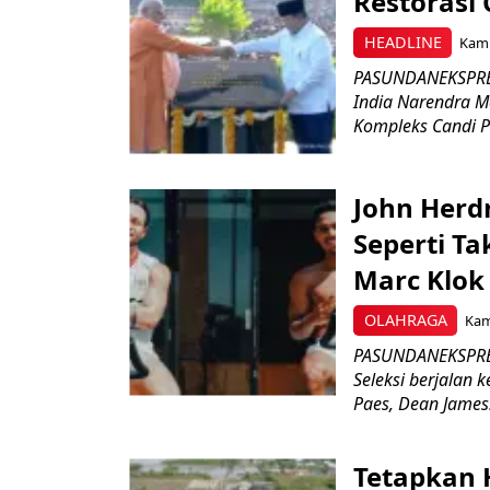
Restorasi
HEADLINE
Kami
PASUNDANEKSPRES
India Narendra M
Kompleks Candi P
John Herd
Seperti Ta
Marc Klok 
OLAHRAGA
Kami
PASUNDANEKSPRES
Seleksi berjalan
Paes, Dean James.
Tetapkan 