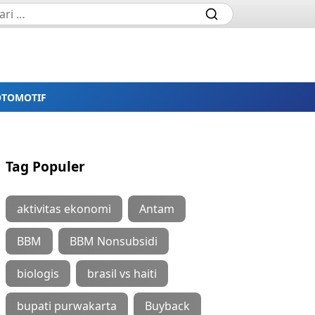
OTOMOTIF
Tag Populer
aktivitas ekonomi
Antam
BBM
BBM Nonsubsidi
biologis
brasil vs haiti
bupati purwakarta
Buyback