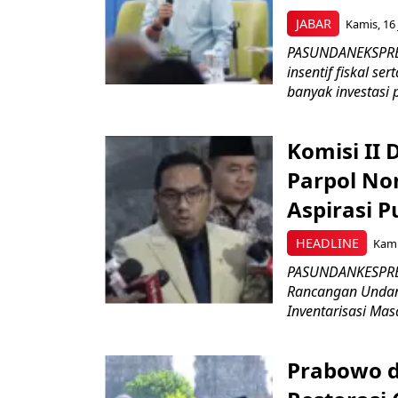
JABAR
Kamis, 16 
PASUNDANEKSPRES
insentif fiskal s
banyak investasi 
Komisi II
Parpol No
Aspirasi P
HEADLINE
Kami
PASUNDANKESPRES
Rancangan Undan
Inventarisasi Mas
Prabowo d