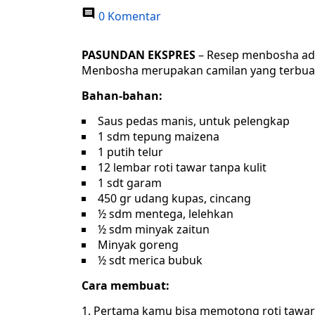
0 Komentar
PASUNDAN EKSPRES
– Resep menbosha adal
Menbosha merupakan camilan yang terbuat 
Bahan-bahan:
Saus pedas manis, untuk pelengkap
1 sdm tepung maizena
1 putih telur
12 lembar roti tawar tanpa kulit
1 sdt garam
450 gr udang kupas, cincang
½ sdm mentega, lelehkan
½ sdm minyak zaitun
Minyak goreng
½ sdt merica bubuk
Cara membuat:
Pertama kamu bisa memotong roti tawar m