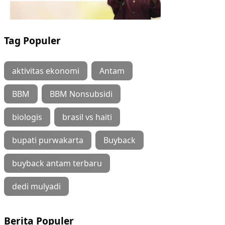
Tag Populer
aktivitas ekonomi
Antam
BBM
BBM Nonsubsidi
biologis
brasil vs haiti
bupati purwakarta
Buyback
buyback antam terbaru
dedi mulyadi
Berita Populer