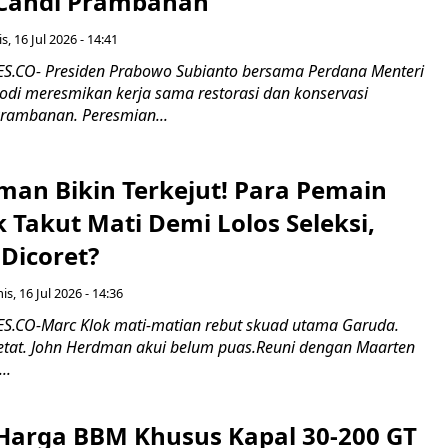
 Candi Prambanan
s, 16 Jul 2026 - 14:41
.CO- Presiden Prabowo Subianto bersama Perdana Menteri
odi meresmikan kerja sama restorasi dan konservasi
rambanan. Peresmian...
man Bikin Terkejut! Para Pemain
k Takut Mati Demi Lolos Seleksi,
Dicoret?
s, 16 Jul 2026 - 14:36
.CO-Marc Klok mati-matian rebut skuad utama Garuda.
 ketat. John Herdman akui belum puas.Reuni dengan Maarten
..
Harga BBM Khusus Kapal 30-200 GT