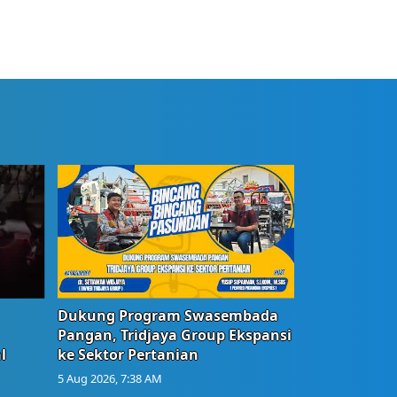
Dukung Program Swasembada
Pangan, Tridjaya Group Ekspansi
l
ke Sektor Pertanian
5 Aug 2026, 7:38 AM