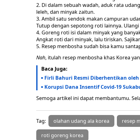
Di dalam sebuah wadah, aduk rata udang,
leleh, dan minyak zaitun.
Ambil satu sendok makan campuran udang,
Tutup dengan sepotong roti lainnya. Ulangi
Goreng roti isi dalam minyak yang bany
Angkat roti dari minyak, lalu tiriskan. Saji
Resep menbosha sudah bisa kamu santa
Nah
, itulah resep menbosha khas Korea ya
Baca Juga:
Firli Bahuri Resmi Diberhentikan oleh
Korupsi Dana Insentif Covid-19 Suka
Semoga artikel ini dapat membantumu. Sel
Tag:
olahan udang ala korea
resep 
roti goreng korea