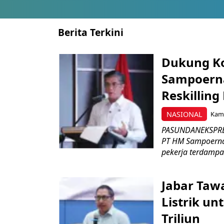
Berita Terkini
Dukung K
Sampoerna
Reskilling
NASIONAL
Kami
PASUNDANEKSPRES
PT HM Sampoerna
pekerja terdampa
Jabar Tawa
Listrik un
Triliun