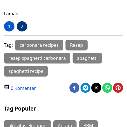
Laman:
1
2
Tag:
carbonara recipes
Resep
resep spaghetti carbonara
spaghetti
spaghetti recipe
0 Komentar
Tag Populer
aktivitas ekonomi
Antam
BBM