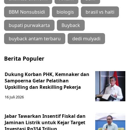
BBM Nonsubsidi
biologis
brasil vs haiti
bupati purwakarta
Buyback
buyback antam terbaru
dedi mulyadi
Berita Populer
Dukung Korban PHK, Kemnaker dan
Sampoerna Gelar Pelatihan
Upskilling dan Reskilling Pekerja
16 Juli 2026
Jabar Tawarkan Insentif Fiskal dan
Jaminan Listrik untuk Kejar Target
Investasi Rp314 Triliun