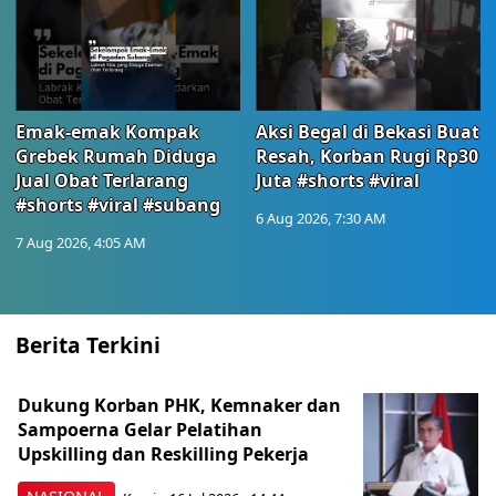
Emak-emak Kompak
Aksi Begal di Bekasi Buat
Grebek Rumah Diduga
Resah, Korban Rugi Rp30
Jual Obat Terlarang
Juta #shorts #viral
#shorts #viral #subang
6 Aug 2026, 7:30 AM
7 Aug 2026, 4:05 AM
Berita Terkini
Dukung Korban PHK, Kemnaker dan
Sampoerna Gelar Pelatihan
Upskilling dan Reskilling Pekerja