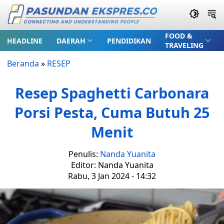
FOOD &
HEADLINE
DAERAH
PENDIDIKAN
TRAVELING
Beranda
»
RESEP
Resep Spaghetti Carbonara
Porsi Pesta, Cuma Butuh 25
Menit
Penulis:
Nanda Yuanita
Editor: Nanda Yuanita
Rabu, 3 Jan 2024 - 14:32