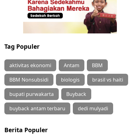
Tag Populer
aktivitas ekonomi
Antam
BBM
BBM Nonsubsidi
biologis
brasil vs haiti
bupati purwakarta
Buyback
buyback antam terbaru
dedi mulyadi
Berita Populer