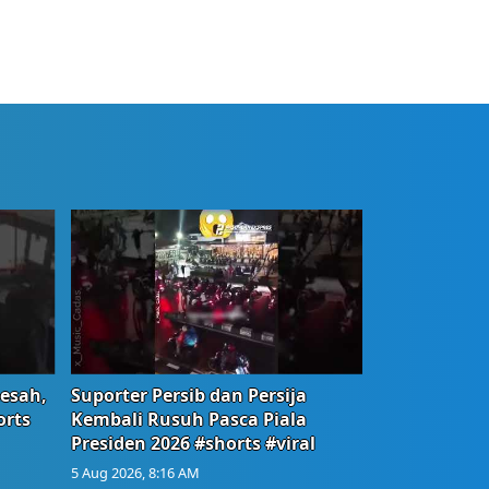
Resah,
Suporter Persib dan Persija
orts
Kembali Rusuh Pasca Piala
Presiden 2026 #shorts #viral
5 Aug 2026, 8:16 AM