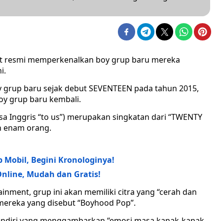
nt resmi memperkenalkan boy grup baru mereka
i.
y grup baru sejak debut SEVENTEEN pada tahun 2015,
y grup baru kembali.
sa Inggris “to us”) merupakan singkatan dari “TWENTY
 enam orang.
p Mobil, Begini Kronologinya!
nline, Mudah dan Gratis!
ainment, grup ini akan memiliki citra yang “cerah dan
mereka yang disebut “Boyhood Pop”.
u sendiri yang menggambarkan “emosi masa kanak-kanak