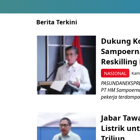
Berita Terkini
Dukung K
Sampoerna
Reskilling
NASIONAL
Kami
PASUNDANEKSPRES
PT HM Sampoerna
pekerja terdampa
Jabar Tawa
Listrik un
Triliun