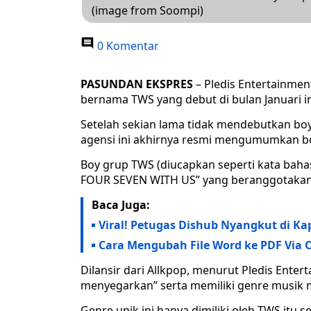
(image from Soompi)
0 Komentar
PASUNDAN EKSPRES
– Pledis Entertainme
bernama TWS yang debut di bulan Januari in
Setelah sekian lama tidak mendebutkan bo
agensi ini akhirnya resmi mengumumkan bo
Boy grup TWS (diucapkan seperti kata baha
FOUR SEVEN WITH US” yang beranggotakan
Baca Juga:
Viral! Petugas Dishub Nyangkut di Ka
Cara Mengubah File Word ke PDF Via O
Dilansir dari Allkpop, menurut Pledis Entert
menyegarkan” serta memiliki genre musik 
Genre unik ini hanya dimiliki oleh TWS it