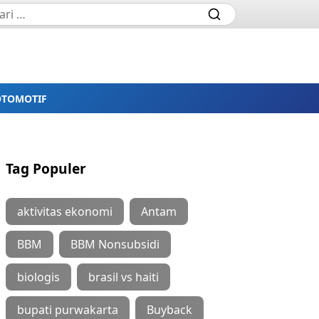
OTOMOTIF
Tag Populer
aktivitas ekonomi
Antam
BBM
BBM Nonsubsidi
biologis
brasil vs haiti
bupati purwakarta
Buyback