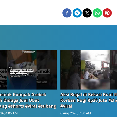
emak Kompak Grebek
Aksi Begal di Bekasi Buat 
 Diduga Jual Obat
Korban Rugi Rp30 Juta #sh
ang #shorts #viral #subang
#viral
26, 4:05 AM
6 Aug 2026, 7:30 AM