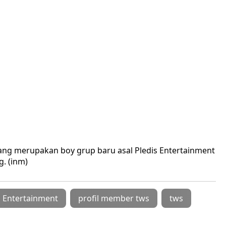
ang merupakan boy grup baru asal Pledis Entertainment
. (inm)
s Entertainment
profil member tws
tws