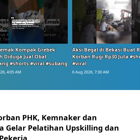
emak Kompak Grebek
Aksi Begal di Bekasi Buat 
 Diduga Jual Obat
Korban Rugi Rp30 Juta #sh
ang #shorts #viral #subang
#viral
26, 4:05 AM
6 Aug 2026, 7:30 AM
orban PHK, Kemnaker dan
 Gelar Pelatihan Upskilling dan
 Pekerja