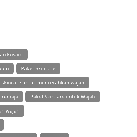
 dan kusam
bpom
Paket Skincare
 skincare untuk mencerahkan wajah
h remaja
Paket Skincare untuk Wajah
an wajah