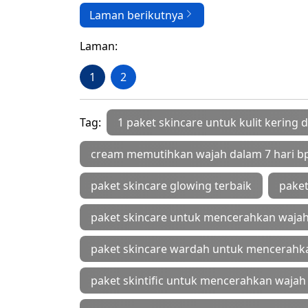
Laman berikutnya
Laman:
1
2
Tag:
1 paket skincare untuk kulit kering
cream memutihkan wajah dalam 7 hari 
paket skincare glowing terbaik
paket
paket skincare untuk mencerahkan waja
paket skincare wardah untuk mencerahk
paket skintific untuk mencerahkan wajah