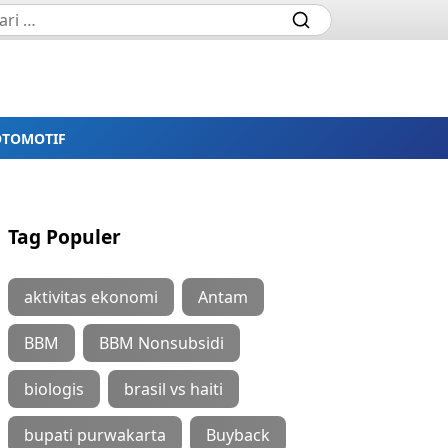
OTOMOTIF
Tag Populer
aktivitas ekonomi
Antam
BBM
BBM Nonsubsidi
biologis
brasil vs haiti
bupati purwakarta
Buyback