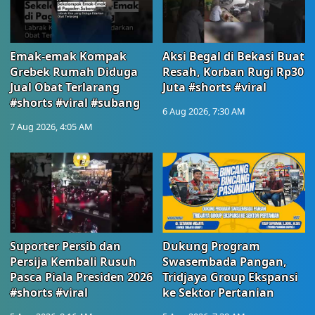
Emak-emak Kompak
Aksi Begal di Bekasi Buat
Grebek Rumah Diduga
Resah, Korban Rugi Rp30
Jual Obat Terlarang
Juta #shorts #viral
#shorts #viral #subang
6 Aug 2026, 7:30 AM
7 Aug 2026, 4:05 AM
Suporter Persib dan
Dukung Program
Persija Kembali Rusuh
Swasembada Pangan,
Pasca Piala Presiden 2026
Tridjaya Group Ekspansi
#shorts #viral
ke Sektor Pertanian