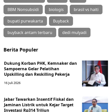
BBM Nonsubsidi
biologis
brasil vs haiti
bupati purwakarta
Buyback
buyback antam terbaru
dedi mulyadi
Berita Populer
Dukung Korban PHK, Kemnaker dan
Sampoerna Gelar Pelatihan
Upskilling dan Reskilling Pekerja
16 Juli 2026
Jabar Tawarkan Insentif Fiskal dan
Jaminan Listrik untuk Kejar Target
Investasi Rp314 Triliun