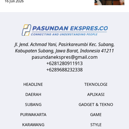
16 Juli 2026
Jl. Jend. Achmad Yani, Pasirkareumbi
Kec. Subang,
Kabupaten Subang, Jawa Barat
,
Indonesia
41211
pasundanekspres@gmail.com
+6281280911913
+6289688232338
HEADLINE
TEKNOLOGI
DAERAH
APLIKASI
SUBANG
GADGET & TEKNO
PURWAKARTA
GAME
KARAWANG
STYLE