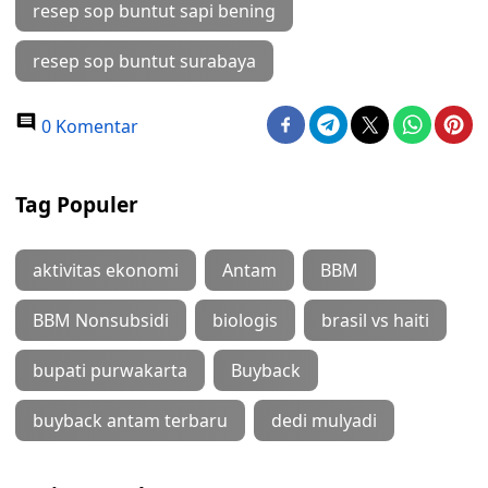
resep sop buntut sapi bening
resep sop buntut surabaya
0 Komentar
Tag Populer
aktivitas ekonomi
Antam
BBM
BBM Nonsubsidi
biologis
brasil vs haiti
bupati purwakarta
Buyback
buyback antam terbaru
dedi mulyadi