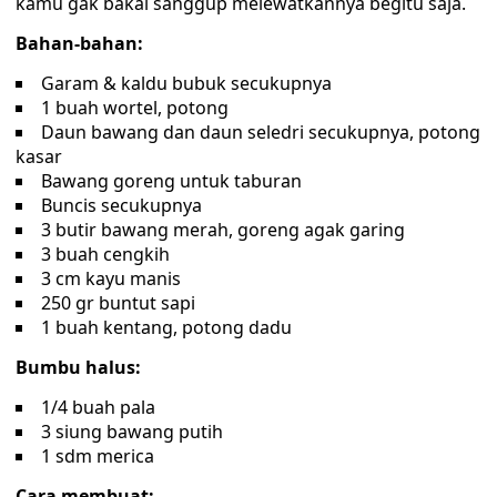
kamu gak bakal sanggup melewatkannya begitu saja.
Bahan-bahan:
Garam & kaldu bubuk secukupnya
1 buah wortel, potong
Daun bawang dan daun seledri secukupnya, potong
kasar
Bawang goreng untuk taburan
Buncis secukupnya
3 butir bawang merah, goreng agak garing
3 buah cengkih
3 cm kayu manis
250 gr buntut sapi
1 buah kentang, potong dadu
Bumbu halus:
1/4 buah pala
3 siung bawang putih
1 sdm merica
Cara membuat: