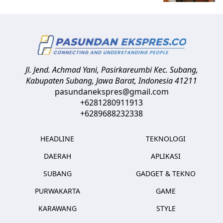
Jl. Jend. Achmad Yani, Pasirkareumbi
Kec. Subang,
Kabupaten Subang, Jawa Barat
,
Indonesia
41211
pasundanekspres@gmail.com
+6281280911913
+6289688232338
HEADLINE
TEKNOLOGI
DAERAH
APLIKASI
SUBANG
GADGET & TEKNO
PURWAKARTA
GAME
KARAWANG
STYLE