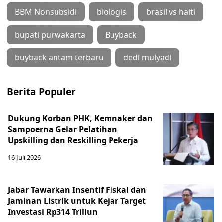
BBM Nonsubsidi
biologis
brasil vs haiti
bupati purwakarta
Buyback
buyback antam terbaru
dedi mulyadi
Berita Populer
Dukung Korban PHK, Kemnaker dan
Sampoerna Gelar Pelatihan
Upskilling dan Reskilling Pekerja
16 Juli 2026
Jabar Tawarkan Insentif Fiskal dan
Jaminan Listrik untuk Kejar Target
Investasi Rp314 Triliun