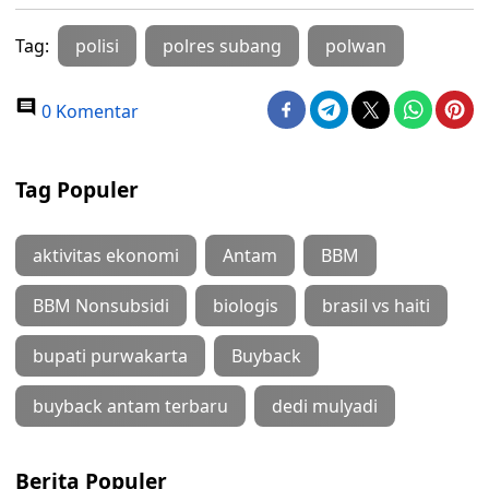
Tag:
polisi
polres subang
polwan
0 Komentar
Tag Populer
aktivitas ekonomi
Antam
BBM
BBM Nonsubsidi
biologis
brasil vs haiti
bupati purwakarta
Buyback
buyback antam terbaru
dedi mulyadi
Berita Populer