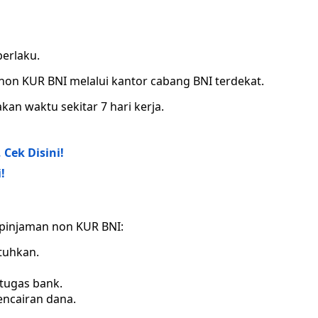
berlaku.
on KUR BNI melalui kantor cabang BNI terdekat.
n waktu sekitar 7 hari kerja.
Cek Disini!
!
 pinjaman non KUR BNI:
tuhkan.
tugas bank.
encairan dana.