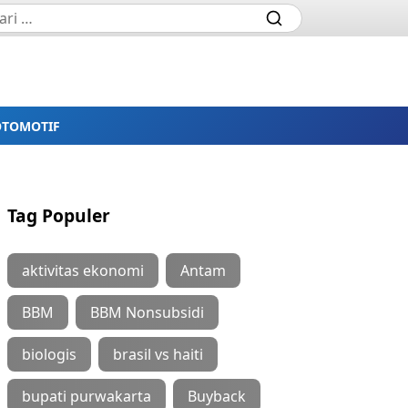
OTOMOTIF
Tag Populer
aktivitas ekonomi
Antam
BBM
BBM Nonsubsidi
biologis
brasil vs haiti
bupati purwakarta
Buyback