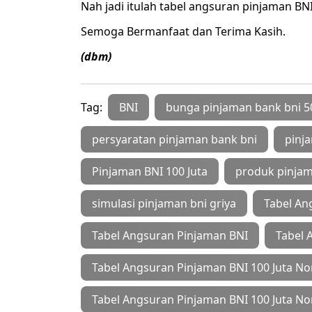
Nah jadi itulah tabel angsuran pinjaman BN
Semoga Bermanfaat dan Terima Kasih.
(dbm)
Tag:
BNI
bunga pinjaman bank bni 50
persyaratan pinjaman bank bni
pinj
Pinjaman BNI 100 Juta
produk pinjam
simulasi pinjaman bni griya
Tabel An
Tabel Angsuran Pinjaman BNI
Tabel 
Tabel Angsuran Pinjaman BNI 100 Juta N
Tabel Angsuran Pinjaman BNI 100 Juta N