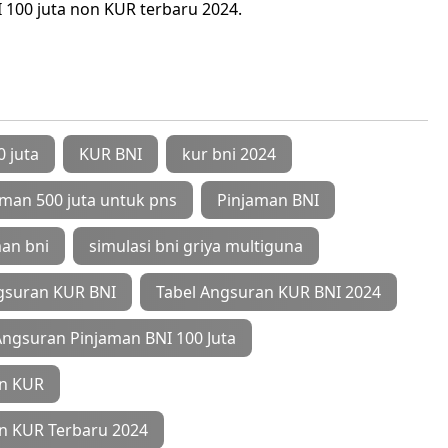
I 100 juta non KUR terbaru 2024.
 juta
KUR BNI
kur bni 2024
aman 500 juta untuk pns
Pinjaman BNI
an bni
simulasi bni griya multiguna
gsuran KUR BNI
Tabel Angsuran KUR BNI 2024
Angsuran Pinjaman BNI 100 Juta
on KUR
on KUR Terbaru 2024