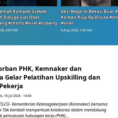
emak Kompak Grebek
Aksi Begal di Bekasi Buat 
 Diduga Jual Obat
Korban Rugi Rp30 Juta #sh
ang #shorts #viral #subang
#viral
26, 4:05 AM
6 Aug 2026, 7:30 AM
orban PHK, Kemnaker dan
 Gelar Pelatihan Upskilling dan
 Pekerja
s, 16 Jul 2026 - 14:44
.CO- Kementerian Ketenagakerjaan (Kemnaker) bersama
 Tbk kembali memperkuat kolaborasi dalam mendukung
k pemutusan hubungan kerja (PHK)...