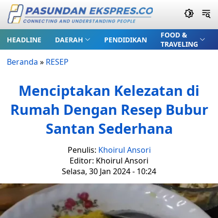
FOOD &
HEADLINE
DAERAH
PENDIDIKAN
TRAVELING
Beranda
»
RESEP
Menciptakan Kelezatan di
Rumah Dengan Resep Bubur
Santan Sederhana
Penulis:
Khoirul Ansori
Editor: Khoirul Ansori
Selasa, 30 Jan 2024 - 10:24