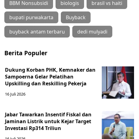
BBM Nonsubsidi
biologis
brasil vs haiti
bupati purwakarta
Buyback
buyback antam terbaru
dedi mulyadi
Berita Populer
Dukung Korban PHK, Kemnaker dan
Sampoerna Gelar Pelatihan
Upskilling dan Reskilling Pekerja
16 Juli 2026
Jabar Tawarkan Insentif Fiskal dan
Jaminan Listrik untuk Kejar Target
Investasi Rp314 Triliun
16 Juli 2026