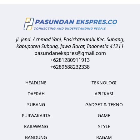
Jl. Jend. Achmad Yani, Pasirkareumbi
Kec. Subang,
Kabupaten Subang, Jawa Barat
,
Indonesia
41211
pasundanekspres@gmail.com
+6281280911913
+6289688232338
HEADLINE
TEKNOLOGI
DAERAH
APLIKASI
SUBANG
GADGET & TEKNO
PURWAKARTA
GAME
KARAWANG
STYLE
BANDUNG
RAGAM