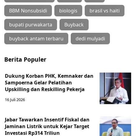
BBM Nonsubsidi
biologis
brasil vs haiti
bupati purwakarta
Buyback
buyback antam terbaru
dedi mulyadi
Berita Populer
Dukung Korban PHK, Kemnaker dan
Sampoerna Gelar Pelatihan
Upskilling dan Reskilling Pekerja
16 Juli 2026
Jabar Tawarkan Insentif Fiskal dan
Jaminan Listrik untuk Kejar Target
Investasi Rp314 Triliun