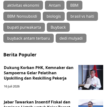
aktivitas ekonomi
Antam
BBM
BBM Nonsubsidi
biologis
brasil vs haiti
bupati purwakarta
Buyback
buyback antam terbaru
dedi mulyadi
Berita Populer
Dukung Korban PHK, Kemnaker dan
Sampoerna Gelar Pelatihan
Upskilling dan Reskilling Pekerja
16 Juli 2026
Jabar Tawarkan Insentif Fiskal dan