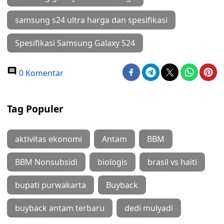
samsung s24 ultra harga dan spesifikasi
Spesifikasi Samsung Galaxy S24
0 Komentar
Tag Populer
aktivitas ekonomi
Antam
BBM
BBM Nonsubsidi
biologis
brasil vs haiti
bupati purwakarta
Buyback
buyback antam terbaru
dedi mulyadi