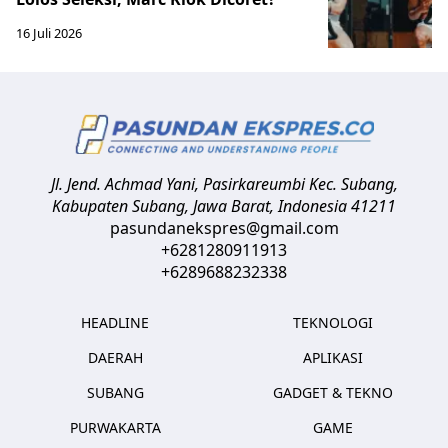
16 Juli 2026
Jl. Jend. Achmad Yani, Pasirkareumbi
Kec. Subang,
Kabupaten Subang, Jawa Barat
,
Indonesia
41211
pasundanekspres@gmail.com
+6281280911913
+6289688232338
HEADLINE
TEKNOLOGI
DAERAH
APLIKASI
SUBANG
GADGET & TEKNO
PURWAKARTA
GAME