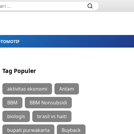
OTOMOTIF
Tag Populer
aktivitas ekonomi
Antam
BBM
BBM Nonsubsidi
biologis
brasil vs haiti
bupati purwakarta
Buyback