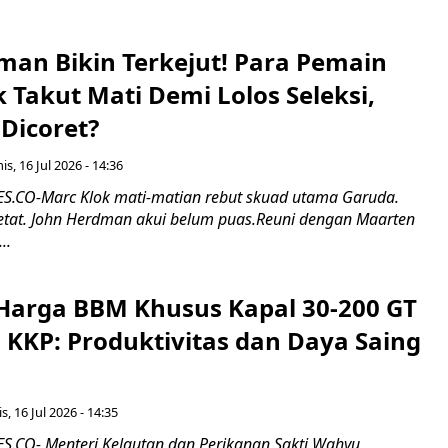
man Bikin Terkejut! Para Pemain
k Takut Mati Demi Lolos Seleksi,
Dicoret?
s, 16 Jul 2026 - 14:36
.CO-Marc Klok mati-matian rebut skuad utama Garuda.
 ketat. John Herdman akui belum puas.Reuni dengan Maarten
..
Harga BBM Khusus Kapal 30-200 GT
 KKP: Produktivitas dan Daya Saing
s, 16 Jul 2026 - 14:35
.CO- Menteri Kelautan dan Perikanan Sakti Wahyu