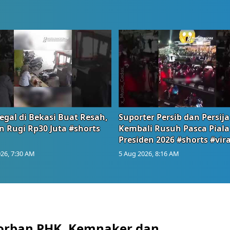
egal di Bekasi Buat Resah,
Suporter Persib dan Persija
n Rugi Rp30 Juta #shorts
Kembali Rusuh Pasca Piala
Presiden 2026 #shorts #vira
26, 7:30 AM
5 Aug 2026, 8:16 AM
orban PHK, Kemnaker dan