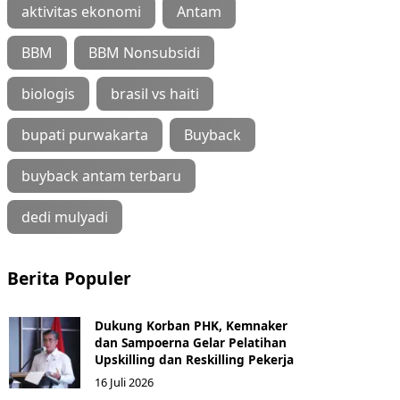
aktivitas ekonomi
Antam
BBM
BBM Nonsubsidi
biologis
brasil vs haiti
bupati purwakarta
Buyback
buyback antam terbaru
dedi mulyadi
Berita Populer
Dukung Korban PHK, Kemnaker
dan Sampoerna Gelar Pelatihan
Upskilling dan Reskilling Pekerja
16 Juli 2026