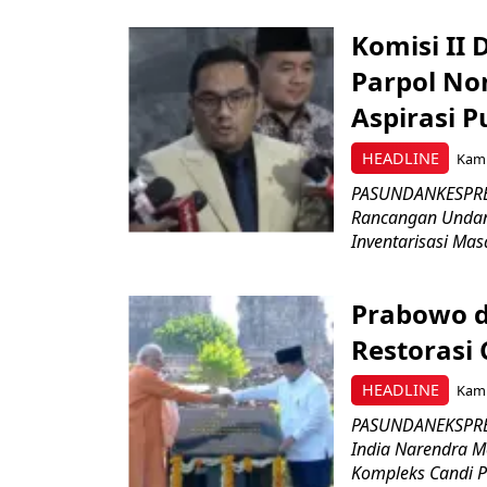
Komisi II
Parpol No
Aspirasi P
HEADLINE
Kami
PASUNDANKESPRES
Rancangan Undan
Inventarisasi Mas
Prabowo d
Restorasi
HEADLINE
Kami
PASUNDANEKSPRES
India Narendra M
Kompleks Candi P