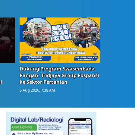
Dukung Program Swasembada
Pangan, Tridjaya Group Ekspansi
l
ke Sektor Pertanian
5 Aug 2026, 7:38 AM