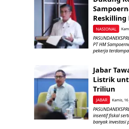
Sampoerna
Reskilling
NASIONAL
Kami
PASUNDANEKSPRES
PT HM Sampoerna
pekerja terdampa
Jabar Tawa
Listrik un
Triliun
JABAR
Kamis, 16 
PASUNDANEKSPRES
insentif fiskal s
banyak investasi 