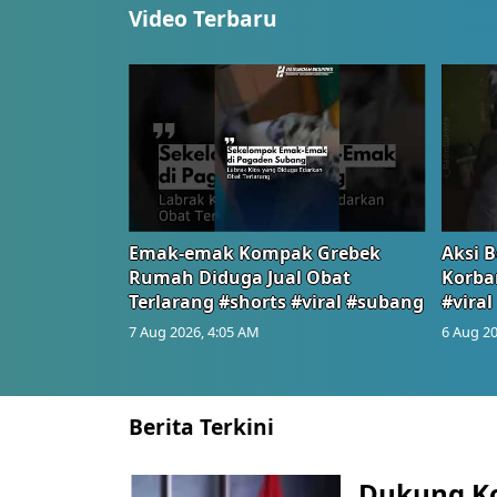
Video Terbaru
Emak-emak Kompak Grebek
Aksi B
Rumah Diduga Jual Obat
Korba
Terlarang #shorts #viral #subang
#viral
7 Aug 2026, 4:05 AM
6 Aug 20
Berita Terkini
Dukung K