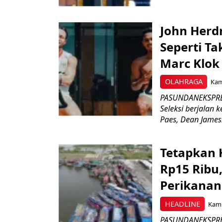
John Herd
Seperti Ta
Marc Klok 
OLAHRAGA
Kami
PASUNDANEKSPRES
Seleksi berjalan
Paes, Dean James.
Tetapkan 
Rp15 Ribu,
Perikanan
HEADLINE
Kami
PASUNDANEKSPRES