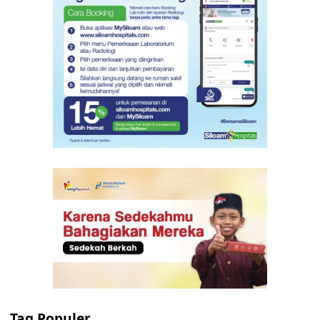
Tag Populer