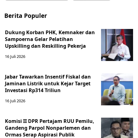
Berita Populer
Dukung Korban PHK, Kemnaker dan
Sampoerna Gelar Pelatihan
Upskilling dan Reskilling Pekerja
16 Juli 2026
Jabar Tawarkan Insentif Fiskal dan
Jaminan Listrik untuk Kejar Target
Investasi Rp314 Triliun
16 Juli 2026
Komisi II DPR Pertajam RUU Pemilu,
Gandeng Parpol Nonparlemen dan
Ormas Serap Aspirasi Publik