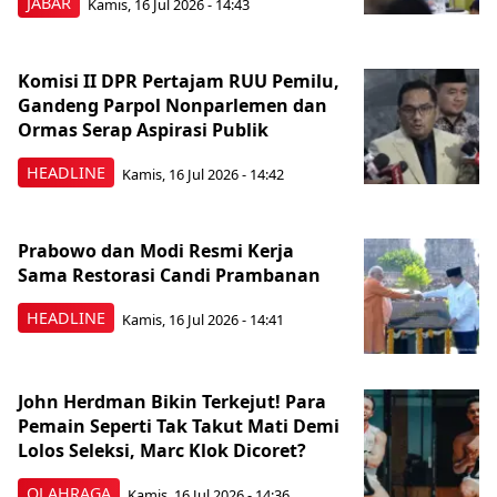
JABAR
Kamis, 16 Jul 2026 - 14:43
Komisi II DPR Pertajam RUU Pemilu,
Gandeng Parpol Nonparlemen dan
Ormas Serap Aspirasi Publik
HEADLINE
Kamis, 16 Jul 2026 - 14:42
Prabowo dan Modi Resmi Kerja
Sama Restorasi Candi Prambanan
HEADLINE
Kamis, 16 Jul 2026 - 14:41
John Herdman Bikin Terkejut! Para
Pemain Seperti Tak Takut Mati Demi
Lolos Seleksi, Marc Klok Dicoret?
OLAHRAGA
Kamis, 16 Jul 2026 - 14:36