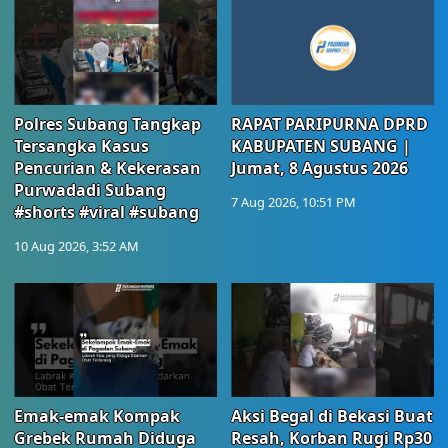
Polres Subang Tangkap
RAPAT PARIPURNA DPRD
Tersangka Kasus
KABUPATEN SUBANG |
Pencurian & Kekerasan
Jumat, 8 Agustus 2026
Purwadadi Subang
7 Aug 2026, 10:51 PM
#shorts #viral #subang
10 Aug 2026, 3:52 AM
Emak-emak Kompak
Aksi Begal di Bekasi Buat
Grebek Rumah Diduga
Resah, Korban Rugi Rp30