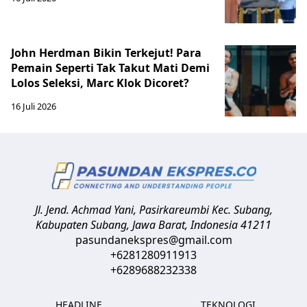
John Herdman Bikin Terkejut! Para
Pemain Seperti Tak Takut Mati Demi
Lolos Seleksi, Marc Klok Dicoret?
16 Juli 2026
Jl. Jend. Achmad Yani, Pasirkareumbi
Kec. Subang,
Kabupaten Subang, Jawa Barat
,
Indonesia
41211
pasundanekspres@gmail.com
+6281280911913
+6289688232338
HEADLINE
TEKNOLOGI