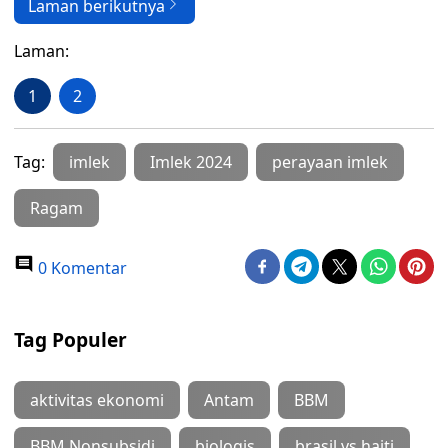
Laman berikutnya
Laman:
1
2
Tag:
imlek
Imlek 2024
perayaan imlek
Ragam
0 Komentar
Tag Populer
aktivitas ekonomi
Antam
BBM
BBM Nonsubsidi
biologis
brasil vs haiti