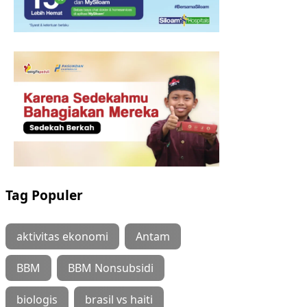
Tag Populer
aktivitas ekonomi
Antam
BBM
BBM Nonsubsidi
biologis
brasil vs haiti