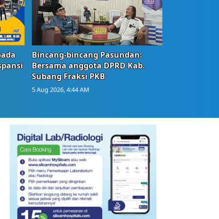
bada
Bincang-bincang Pasundan:
spansi
Bersama anggota DPRD Kab.
Subang Fraksi PKB
5 Aug 2026, 4:44 AM