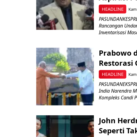
HEADLINE
Kami
PASUNDANKESPRES
Rancangan Undan
Inventarisasi Mas
Prabowo d
Restorasi
HEADLINE
Kami
PASUNDANEKSPRES
India Narendra M
Kompleks Candi P
John Herd
Seperti Ta