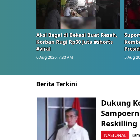
Aksi Begal di Bekasi Buat Resah,
Suport
Korban Rugi Rp30 Juta #shorts
Kemba
#viral
Presid
6 Aug 2026, 7:30 AM
5 Aug 20
Berita Terkini
Dukung K
Sampoerna
Reskilling
NASIONAL
Kami