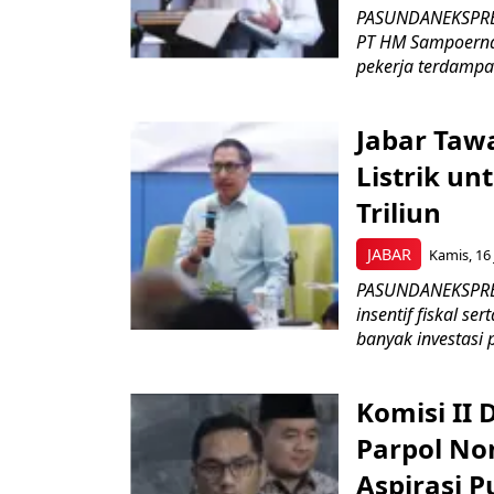
PASUNDANEKSPRES
PT HM Sampoerna
pekerja terdampa
Jabar Tawa
Listrik un
Triliun
JABAR
Kamis, 16 
PASUNDANEKSPRES
insentif fiskal s
banyak investasi 
Komisi II
Parpol No
Aspirasi P