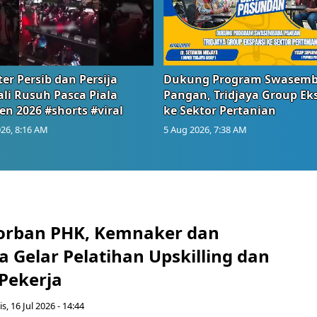
er Persib dan Persija
Dukung Program Swasem
li Rusuh Pasca Piala
Pangan, Tridjaya Group Ek
en 2026 #shorts #viral
ke Sektor Pertanian
26, 8:16 AM
5 Aug 2026, 7:38 AM
orban PHK, Kemnaker dan
 Gelar Pelatihan Upskilling dan
 Pekerja
s, 16 Jul 2026 - 14:44