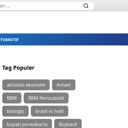
OTOMOTIF
Tag Populer
aktivitas ekonomi
Antam
BBM
BBM Nonsubsidi
biologis
brasil vs haiti
bupati purwakarta
Buyback