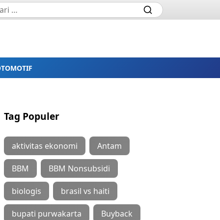
OTOMOTIF
Tag Populer
aktivitas ekonomi
Antam
BBM
BBM Nonsubsidi
biologis
brasil vs haiti
bupati purwakarta
Buyback