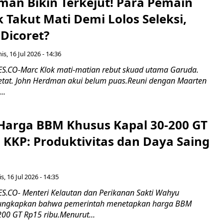
man Bikin Terkejut! Para Pemain
k Takut Mati Demi Lolos Seleksi,
Dicoret?
s, 16 Jul 2026 - 14:36
.CO-Marc Klok mati-matian rebut skuad utama Garuda.
 ketat. John Herdman akui belum puas.Reuni dengan Maarten
..
Harga BBM Khusus Kapal 30-200 GT
 KKP: Produktivitas dan Daya Saing
s, 16 Jul 2026 - 14:35
.CO- Menteri Kelautan dan Perikanan Sakti Wahyu
ungkapkan bahwa pemerintah menetapkan harga BBM
00 GT Rp15 ribu.Menurut...