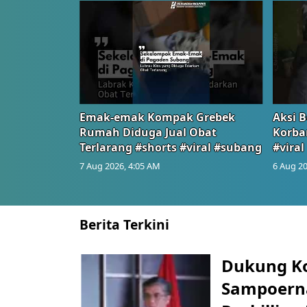
Emak-emak Kompak Grebek
Aksi B
Rumah Diduga Jual Obat
Korba
Terlarang #shorts #viral #subang
#viral
7 Aug 2026, 4:05 AM
6 Aug 20
Berita Terkini
Dukung K
Sampoerna