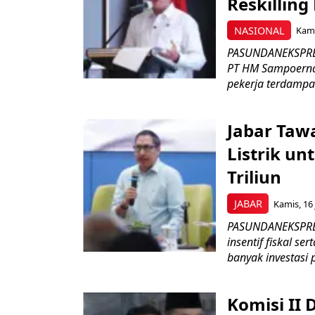
Reskilling
NASIONAL
Kami
PASUNDANEKSPRES
PT HM Sampoerna
pekerja terdampa
Jabar Tawa
Listrik un
Triliun
JABAR
Kamis, 16 
PASUNDANEKSPRES
insentif fiskal s
banyak investasi 
Komisi II