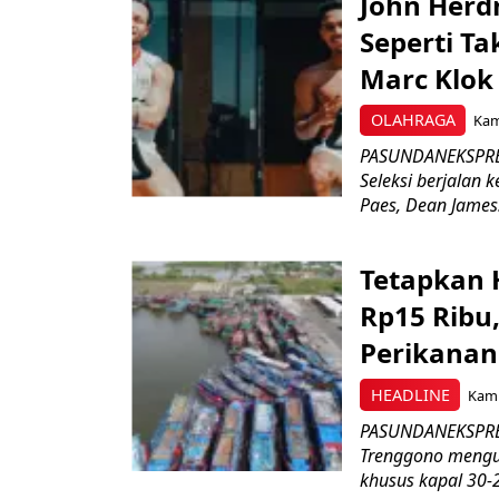
John Herd
Seperti Ta
Marc Klok 
OLAHRAGA
Kami
PASUNDANEKSPRES
Seleksi berjalan
Paes, Dean James.
Tetapkan 
Rp15 Ribu,
Perikanan
HEADLINE
Kami
PASUNDANEKSPRES
Trenggono meng
khusus kapal 30-2