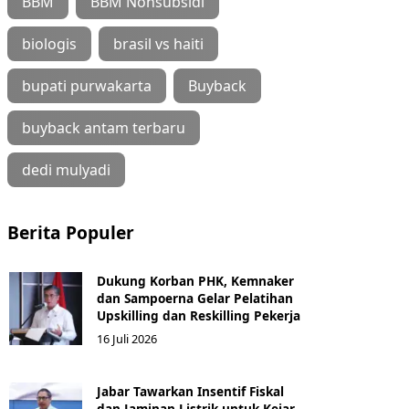
BBM
BBM Nonsubsidi
biologis
brasil vs haiti
bupati purwakarta
Buyback
buyback antam terbaru
dedi mulyadi
Berita Populer
Dukung Korban PHK, Kemnaker
dan Sampoerna Gelar Pelatihan
Upskilling dan Reskilling Pekerja
16 Juli 2026
Jabar Tawarkan Insentif Fiskal
dan Jaminan Listrik untuk Kejar