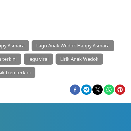
ppy Asmara
Lagu Anak Wedok Happy Asmara
 terkini
lagu viral
Lirik Anak Wedok
k tren terkini