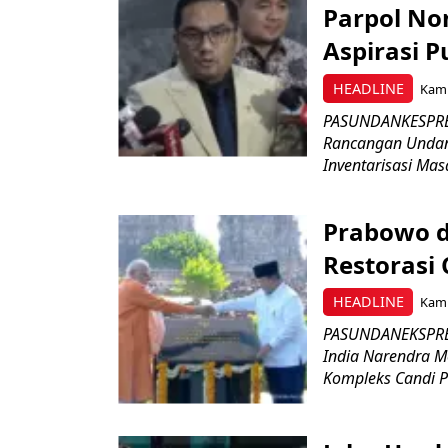
Parpol No
Aspirasi P
HEADLINE
Kami
PASUNDANKESPRES
Rancangan Undan
Inventarisasi Mas
Prabowo d
Restorasi
HEADLINE
Kami
PASUNDANEKSPRES
India Narendra M
Kompleks Candi P