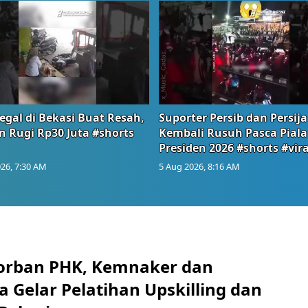
egal di Bekasi Buat Resah,
Suporter Persib dan Persija
n Rugi Rp30 Juta #shorts
Kembali Rusuh Pasca Piala
Presiden 2026 #shorts #vira
26, 7:30 AM
5 Aug 2026, 8:16 AM
orban PHK, Kemnaker dan
 Gelar Pelatihan Upskilling dan