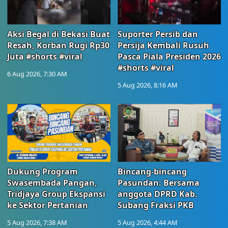
Aksi Begal di Bekasi Buat
Suporter Persib dan
Resah, Korban Rugi Rp30
Persija Kembali Rusuh
Juta #shorts #viral
Pasca Piala Presiden 2026
#shorts #viral
6 Aug 2026, 7:30 AM
5 Aug 2026, 8:16 AM
Dukung Program
Bincang-bincang
Swasembada Pangan,
Pasundan: Bersama
Tridjaya Group Ekspansi
anggota DPRD Kab.
ke Sektor Pertanian
Subang Fraksi PKB
5 Aug 2026, 7:38 AM
5 Aug 2026, 4:44 AM