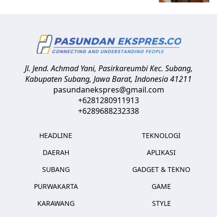
Jl. Jend. Achmad Yani, Pasirkareumbi
Kec. Subang,
Kabupaten Subang, Jawa Barat
,
Indonesia
41211
pasundanekspres@gmail.com
+6281280911913
+6289688232338
HEADLINE
TEKNOLOGI
DAERAH
APLIKASI
SUBANG
GADGET & TEKNO
PURWAKARTA
GAME
KARAWANG
STYLE