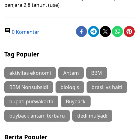
penjara 2,8 tahun. (use)
0 Komentar
Tag Populer
aktivitas ekonomi
Antam
BBM
BBM Nonsubsidi
biologis
brasil vs haiti
bupati purwakarta
Buyback
buyback antam terbaru
dedi mulyadi
Berita Populer