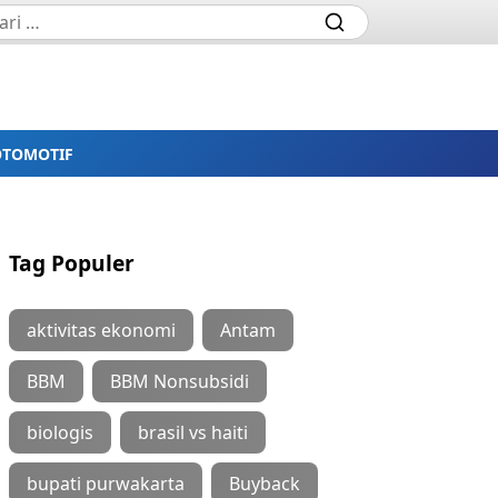
OTOMOTIF
Tag Populer
aktivitas ekonomi
Antam
BBM
BBM Nonsubsidi
biologis
brasil vs haiti
bupati purwakarta
Buyback