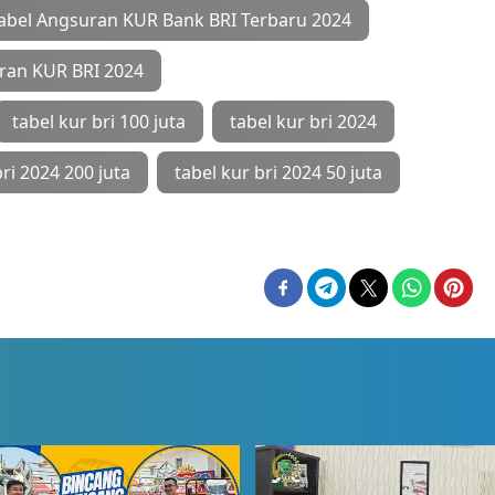
abel Angsuran KUR Bank BRI Terbaru 2024
ran KUR BRI 2024
tabel kur bri 100 juta
tabel kur bri 2024
bri 2024 200 juta
tabel kur bri 2024 50 juta