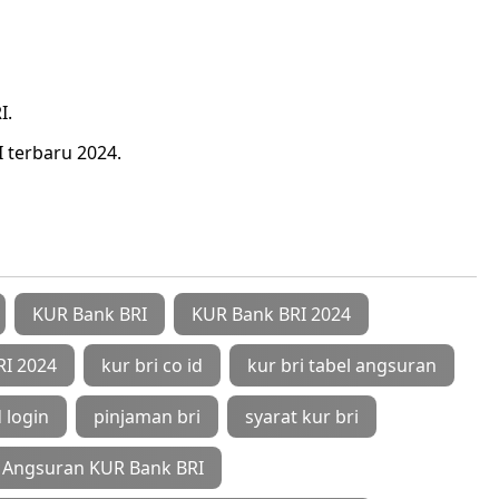
I.
I terbaru 2024.
KUR Bank BRI
KUR Bank BRI 2024
RI 2024
kur bri co id
kur bri tabel angsuran
d login
pinjaman bri
syarat kur bri
 Angsuran KUR Bank BRI