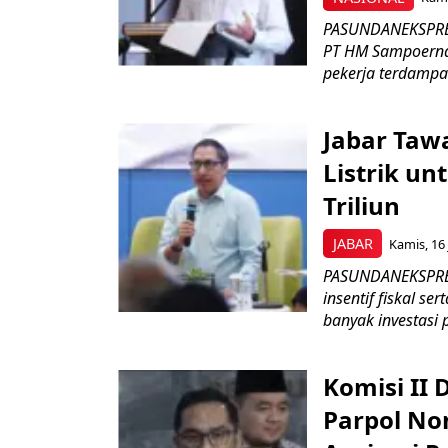
PASUNDANEKSPRES
PT HM Sampoerna
pekerja terdampa
Jabar Tawa
Listrik un
Triliun
JABAR
Kamis, 16 
PASUNDANEKSPRES
insentif fiskal s
banyak investasi 
Komisi II
Parpol No