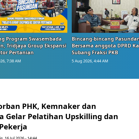
g Program Swasembada
Bincang-bincang Pasundan
n, Tridjaya Group Ekspansi
Bersama anggota DPRD Ka
tor Pertanian
Subang Fraksi PKB
26, 7:38 AM
5 Aug 2026, 4:44 AM
orban PHK, Kemnaker dan
 Gelar Pelatihan Upskilling dan
 Pekerja
s, 16 Jul 2026 - 14:44