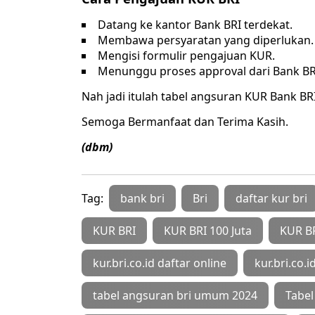
Datang ke kantor Bank BRI terdekat.
Membawa persyaratan yang diperlukan.
Mengisi formulir pengajuan KUR.
Menunggu proses approval dari Bank BR
Nah jadi itulah tabel angsuran KUR Bank BR
Semoga Bermanfaat dan Terima Kasih.
(dbm)
Tag:
bank bri
Bri
daftar kur bri
KUR BRI
KUR BRI 100 Juta
KUR B
kur.bri.co.id daftar online
kur.bri.co.i
tabel angsuran bri umum 2024
Tabel