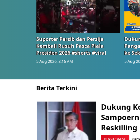
Suporter Persib dan Persija
Dukun
Kembali Rusuh Pasca Piala
Panga
Presiden 2026 #shorts #viral
ke Sek
5 Aug 2026, 8:16 AM
5 Aug 20
Berita Terkini
Dukung K
Sampoerna
Reskilling
NASIONAL
Kami