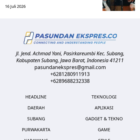
16 Juli 2026
Jl. Jend. Achmad Yani, Pasirkareumbi
Kec. Subang,
Kabupaten Subang, Jawa Barat
,
Indonesia
41211
pasundanekspres@gmail.com
+6281280911913
+6289688232338
HEADLINE
TEKNOLOGI
DAERAH
APLIKASI
SUBANG
GADGET & TEKNO
PURWAKARTA
GAME