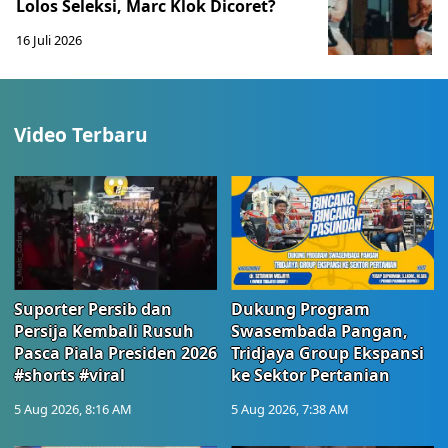
Lolos Seleksi, Marc Klok Dicoret?
16 Juli 2026
Video Terbaru
Suporter Persib dan
Dukung Program
Persija Kembali Rusuh
Swasembada Pangan,
Pasca Piala Presiden 2026
Tridjaya Group Ekspansi
#shorts #viral
ke Sektor Pertanian
5 Aug 2026, 8:16 AM
5 Aug 2026, 7:38 AM