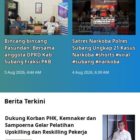
Bincang-bincang
Satres Narkoba Polres
Pasundan: Bersama
Subang Ungkap 21 Kasus
anggota DPRD Kab.
Narkoba #shorts #viral
Subang Fraksi PKB
#subang #narkoba
5 Aug 2026, 4:44 AM
4 Aug 2026, 6:39 AM
Berita Terkini
Dukung Korban PHK, Kemnaker dan
Sampoerna Gelar Pelatihan
Upskilling dan Reskilling Pekerja