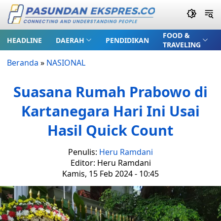
FOOD &
HEADLINE
DAERAH
PENDIDIKAN
TRAVELING
Beranda
»
NASIONAL
Suasana Rumah Prabowo di
Kartanegara Hari Ini Usai
Hasil Quick Count
Penulis:
Heru Ramdani
Editor: Heru Ramdani
Kamis, 15 Feb 2024 - 10:45