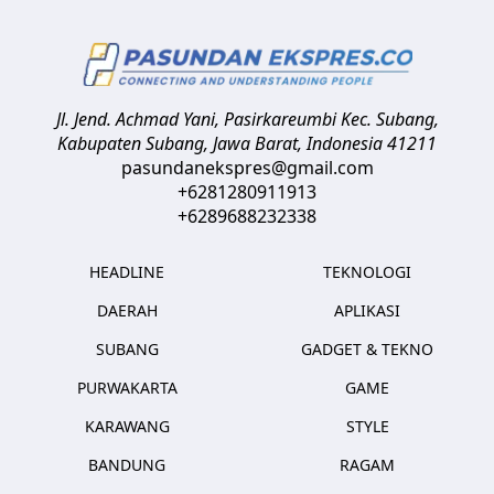
Jl. Jend. Achmad Yani, Pasirkareumbi
Kec. Subang,
Kabupaten Subang, Jawa Barat
,
Indonesia
41211
pasundanekspres@gmail.com
+6281280911913
+6289688232338
HEADLINE
TEKNOLOGI
DAERAH
APLIKASI
SUBANG
GADGET & TEKNO
PURWAKARTA
GAME
KARAWANG
STYLE
BANDUNG
RAGAM