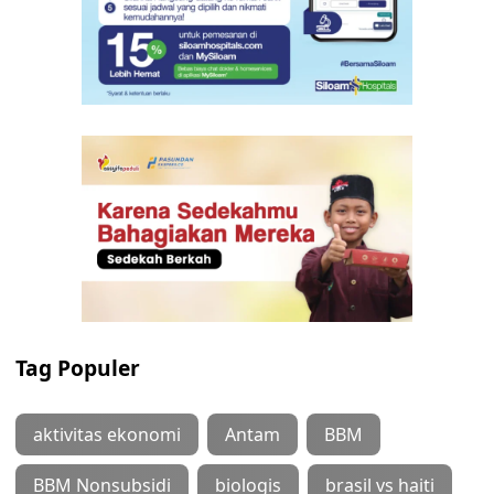
Tag Populer
aktivitas ekonomi
Antam
BBM
BBM Nonsubsidi
biologis
brasil vs haiti