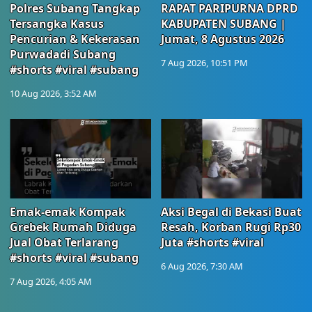
Polres Subang Tangkap
RAPAT PARIPURNA DPRD
Tersangka Kasus
KABUPATEN SUBANG |
Pencurian & Kekerasan
Jumat, 8 Agustus 2026
Purwadadi Subang
7 Aug 2026, 10:51 PM
#shorts #viral #subang
10 Aug 2026, 3:52 AM
Emak-emak Kompak
Aksi Begal di Bekasi Buat
Grebek Rumah Diduga
Resah, Korban Rugi Rp30
Jual Obat Terlarang
Juta #shorts #viral
#shorts #viral #subang
6 Aug 2026, 7:30 AM
7 Aug 2026, 4:05 AM