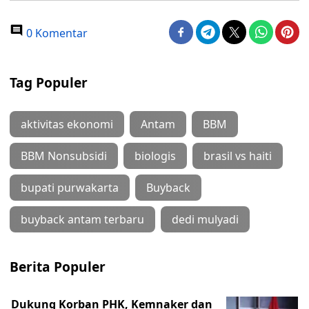
0 Komentar
Tag Populer
aktivitas ekonomi
Antam
BBM
BBM Nonsubsidi
biologis
brasil vs haiti
bupati purwakarta
Buyback
buyback antam terbaru
dedi mulyadi
Berita Populer
Dukung Korban PHK, Kemnaker dan