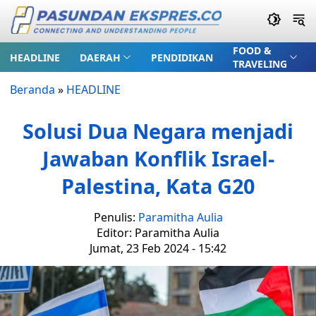
FOOD &
HEADLINE
DAERAH
PENDIDIKAN
TRAVELING
Beranda
»
HEADLINE
Solusi Dua Negara menjadi
Jawaban Konflik Israel-
Palestina, Kata G20
Penulis:
Paramitha Aulia
Editor: Paramitha Aulia
Jumat, 23 Feb 2024 - 15:42