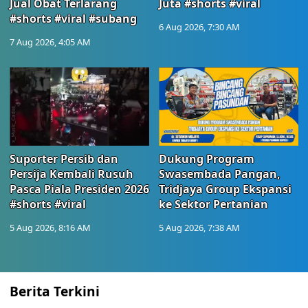
Jual Obat Terlarang
Juta #shorts #viral
#shorts #viral #subang
6 Aug 2026, 7:30 AM
7 Aug 2026, 4:05 AM
Suporter Persib dan
Dukung Program
Persija Kembali Rusuh
Swasembada Pangan,
Pasca Piala Presiden 2026
Tridjaya Group Ekspansi
#shorts #viral
ke Sektor Pertanian
5 Aug 2026, 8:16 AM
5 Aug 2026, 7:38 AM
Berita Terkini