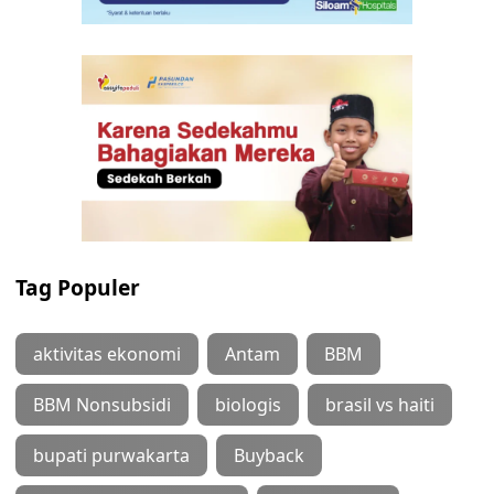
Tag Populer
aktivitas ekonomi
Antam
BBM
BBM Nonsubsidi
biologis
brasil vs haiti
bupati purwakarta
Buyback