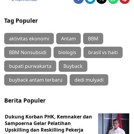
Tag Populer
aktivitas ekonomi
Antam
BBM
BBM Nonsubsidi
biologis
brasil vs haiti
bupati purwakarta
Buyback
buyback antam terbaru
dedi mulyadi
Berita Populer
Dukung Korban PHK, Kemnaker dan
Sampoerna Gelar Pelatihan
Upskilling dan Reskilling Pekerja