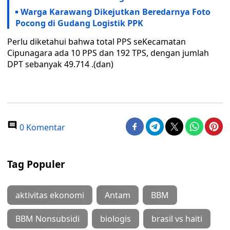
Warga Karawang Dikejutkan Beredarnya Foto
Pocong di Gudang Logistik PPK
Perlu diketahui bahwa total PPS seKecamatan
Cipunagara ada 10 PPS dan 192 TPS, dengan jumlah
DPT sebanyak 49.714 .(dan)
0 Komentar
Tag Populer
aktivitas ekonomi
Antam
BBM
BBM Nonsubsidi
biologis
brasil vs haiti