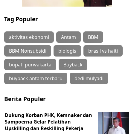
Tag Populer
aktivitas ekonomi
Antam
BBM
BBM Nonsubsidi
biologis
brasil vs haiti
bupati purwakarta
Buyback
buyback antam terbaru
dedi mulyadi
Berita Populer
Dukung Korban PHK, Kemnaker dan
Sampoerna Gelar Pelatihan
Upskilling dan Reskilling Pekerja