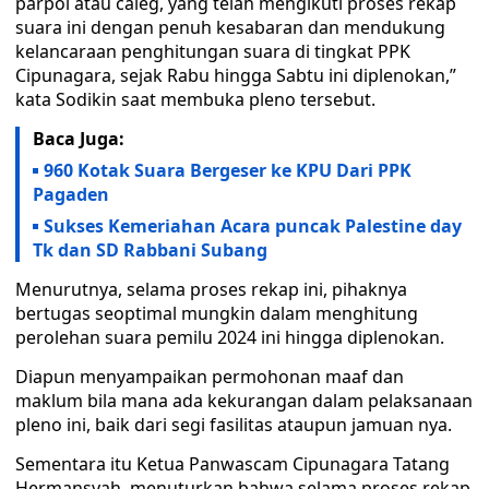
parpol atau caleg, yang telah mengikuti proses rekap
suara ini dengan penuh kesabaran dan mendukung
kelancaraan penghitungan suara di tingkat PPK
Cipunagara, sejak Rabu hingga Sabtu ini diplenokan,”
kata Sodikin saat membuka pleno tersebut.
Baca Juga:
960 Kotak Suara Bergeser ke KPU Dari PPK
Pagaden
Sukses Kemeriahan Acara puncak Palestine day
Tk dan SD Rabbani Subang
Menurutnya, selama proses rekap ini, pihaknya
bertugas seoptimal mungkin dalam menghitung
perolehan suara pemilu 2024 ini hingga diplenokan.
Diapun menyampaikan permohonan maaf dan
maklum bila mana ada kekurangan dalam pelaksanaan
pleno ini, baik dari segi fasilitas ataupun jamuan nya.
Sementara itu Ketua Panwascam Cipunagara Tatang
Hermansyah, menuturkan bahwa selama proses rekap