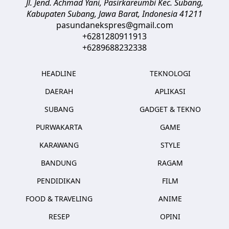
Jl. Jend. Achmad Yani, Pasirkareumbi
Kec. Subang,
Kabupaten Subang, Jawa Barat
,
Indonesia
41211
pasundanekspres@gmail.com
+6281280911913
+6289688232338
HEADLINE
TEKNOLOGI
DAERAH
APLIKASI
SUBANG
GADGET & TEKNO
PURWAKARTA
GAME
KARAWANG
STYLE
BANDUNG
RAGAM
PENDIDIKAN
FILM
FOOD & TRAVELING
ANIME
RESEP
OPINI