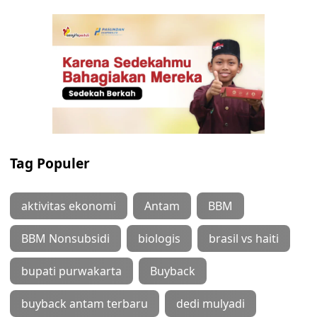
Tag Populer
aktivitas ekonomi
Antam
BBM
BBM Nonsubsidi
biologis
brasil vs haiti
bupati purwakarta
Buyback
buyback antam terbaru
dedi mulyadi