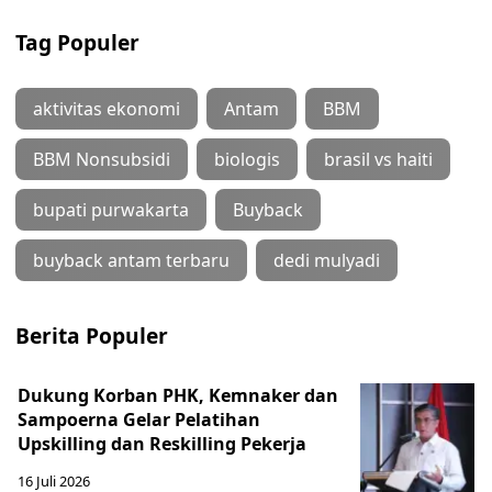
Tag Populer
aktivitas ekonomi
Antam
BBM
BBM Nonsubsidi
biologis
brasil vs haiti
bupati purwakarta
Buyback
buyback antam terbaru
dedi mulyadi
Berita Populer
Dukung Korban PHK, Kemnaker dan
Sampoerna Gelar Pelatihan
Upskilling dan Reskilling Pekerja
16 Juli 2026