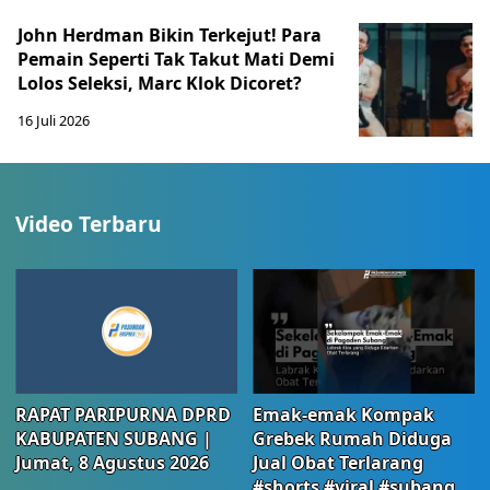
John Herdman Bikin Terkejut! Para
Pemain Seperti Tak Takut Mati Demi
Lolos Seleksi, Marc Klok Dicoret?
16 Juli 2026
Video Terbaru
RAPAT PARIPURNA DPRD
Emak-emak Kompak
KABUPATEN SUBANG |
Grebek Rumah Diduga
Jumat, 8 Agustus 2026
Jual Obat Terlarang
#shorts #viral #subang