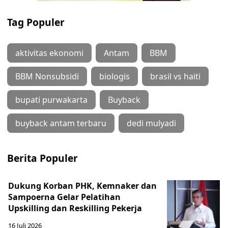
Tag Populer
aktivitas ekonomi
Antam
BBM
BBM Nonsubsidi
biologis
brasil vs haiti
bupati purwakarta
Buyback
buyback antam terbaru
dedi mulyadi
Berita Populer
Dukung Korban PHK, Kemnaker dan
Sampoerna Gelar Pelatihan
Upskilling dan Reskilling Pekerja
16 Juli 2026