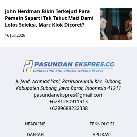
John Herdman Bikin Terkejut! Para
Pemain Seperti Tak Takut Mati Demi
Lolos Seleksi, Marc Klok Dicoret?
16 Juli 2026
Jl. Jend. Achmad Yani, Pasirkareumbi
Kec. Subang,
Kabupaten Subang, Jawa Barat
,
Indonesia
41211
pasundanekspres@gmail.com
+6281280911913
+6289688232338
HEADLINE
TEKNOLOGI
DAERAH
APLIKASI