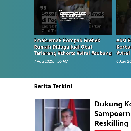
Emak-emak Kompak Grebek
Aksi B
Rumah Diduga Jual Obat
Korba
Terlarang #shorts #viral #subang
#viral
7 Aug 2026, 4:05 AM
6 Aug 20
Berita Terkini
Dukung K
Sampoerna
Reskilling