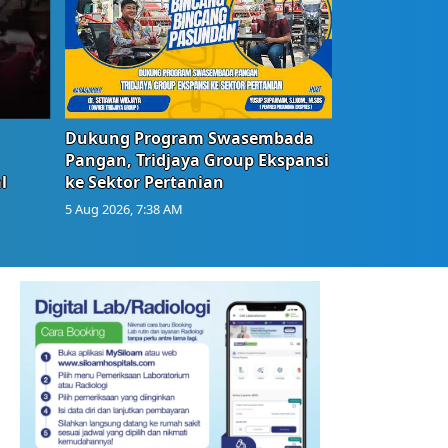
Dukung Program Swasembada
Pangan, Tridjaya Group Ekspansi
l
ke Sektor Pertanian
5 Aug 2026, 7:38 AM