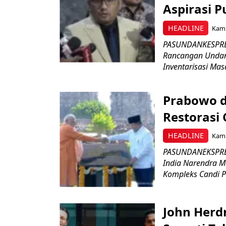
Aspirasi P
HEADLINE
Kami
PASUNDANKESPRES
Rancangan Undan
Inventarisasi Mas
Prabowo d
Restorasi
HEADLINE
Kami
PASUNDANEKSPRES
India Narendra M
Kompleks Candi P
John Herd