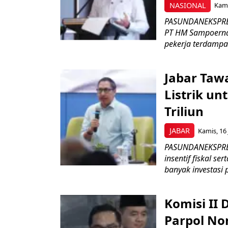
NASIONAL
Kami
PASUNDANEKSPRES
PT HM Sampoerna
pekerja terdampa
Jabar Tawa
Listrik un
Triliun
JABAR
Kamis, 16 
PASUNDANEKSPRES
insentif fiskal s
banyak investasi 
Komisi II
Parpol No