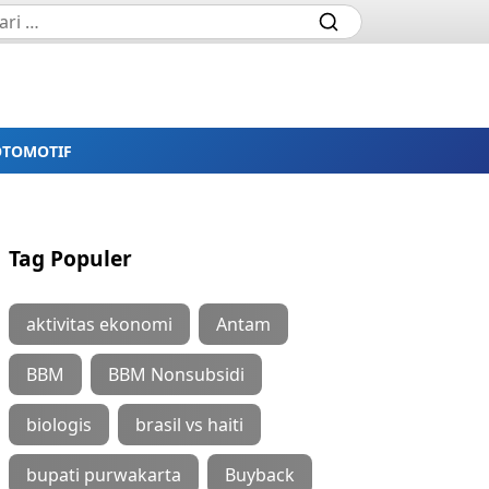
OTOMOTIF
Tag Populer
aktivitas ekonomi
Antam
BBM
BBM Nonsubsidi
biologis
brasil vs haiti
bupati purwakarta
Buyback