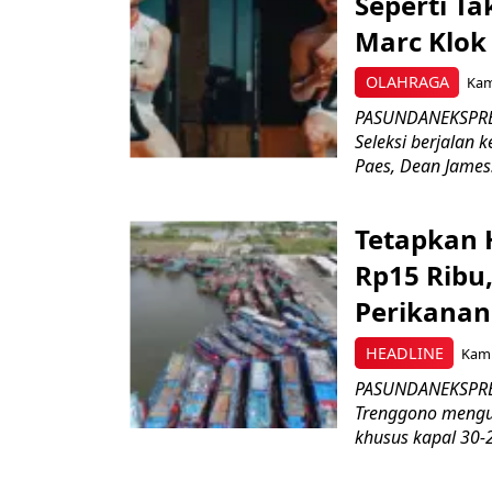
Seperti Ta
Marc Klok 
OLAHRAGA
Kami
PASUNDANEKSPRES
Seleksi berjalan
Paes, Dean James.
Tetapkan 
Rp15 Ribu,
Perikanan
HEADLINE
Kami
PASUNDANEKSPRES
Trenggono meng
khusus kapal 30-2