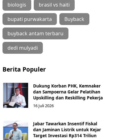
biologis
brasil vs haiti
bupati purwakarta
Buyback
buyback antam terbaru
dedi mulyadi
Berita Populer
Dukung Korban PHK, Kemnaker
dan Sampoerna Gelar Pelatihan
Upskilling dan Reskilling Pekerja
16 Juli 2026
Jabar Tawarkan Insentif Fiskal
dan Jaminan Listrik untuk Kejar
Target Investasi Rp314 Triliun