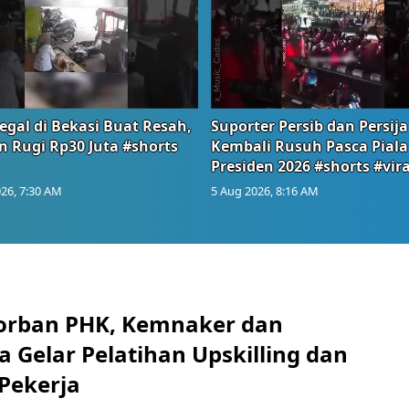
egal di Bekasi Buat Resah,
Suporter Persib dan Persija
n Rugi Rp30 Juta #shorts
Kembali Rusuh Pasca Piala
Presiden 2026 #shorts #vira
26, 7:30 AM
5 Aug 2026, 8:16 AM
orban PHK, Kemnaker dan
 Gelar Pelatihan Upskilling dan
 Pekerja