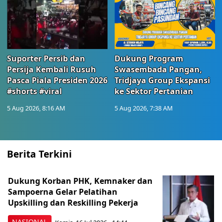
Suporter Persib dan
Dukung Program
Persija Kembali Rusuh
Swasembada Pangan,
Pasca Piala Presiden 2026
Tridjaya Group Ekspansi
#shorts #viral
ke Sektor Pertanian
5 Aug 2026, 8:16 AM
5 Aug 2026, 7:38 AM
Berita Terkini
Dukung Korban PHK, Kemnaker dan
Sampoerna Gelar Pelatihan
Upskilling dan Reskilling Pekerja
NASIONAL