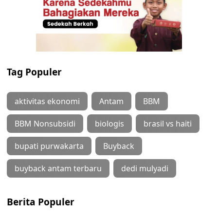
Tag Populer
aktivitas ekonomi
Antam
BBM
BBM Nonsubsidi
biologis
brasil vs haiti
bupati purwakarta
Buyback
buyback antam terbaru
dedi mulyadi
Berita Populer