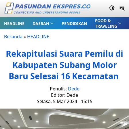
FOOD &
HEADLINE
DAERAH
PENDIDIKAN
TRAVELING
Beranda
»
HEADLINE
Rekapitulasi Suara Pemilu di
Kabupaten Subang Molor
Baru Selesai 16 Kecamatan
Penulis:
Dede
Editor: Dede
Selasa, 5 Mar 2024 - 15:15