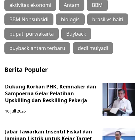
aktivitas ekonomi
Antam
BBM
BBM Nonsubsidi
biologis
brasil vs haiti
bupati purwakarta
Buyback
buyback antam terbaru
dedi mulyadi
Berita Populer
Dukung Korban PHK, Kemnaker dan
Sampoerna Gelar Pelatihan
Upskilling dan Reskilling Pekerja
16 Juli 2026
Jabar Tawarkan Insentif Fiskal dan
Jaminan Listrik untuk Kejar Target