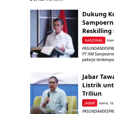
Dukung K
Sampoerna
Reskilling
NASIONAL
Kami
PASUNDANEKSPRES
PT HM Sampoerna
pekerja terdampa
Jabar Tawa
Listrik un
Triliun
JABAR
Kamis, 16 
PASUNDANEKSPRES