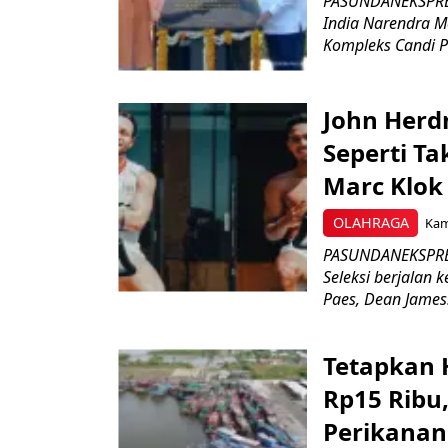
PASUNDANEKSPRES
India Narendra M
Kompleks Candi P
John Herd
Seperti Ta
Marc Klok 
OLAHRAGA
Kami
PASUNDANEKSPRES
Seleksi berjalan
Paes, Dean James.
Tetapkan 
Rp15 Ribu,
Perikanan