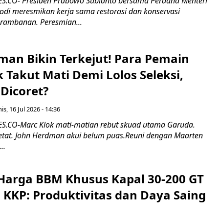
.CO- Presiden Prabowo Subianto bersama Perdana Menteri
odi meresmikan kerja sama restorasi dan konservasi
rambanan. Peresmian...
man Bikin Terkejut! Para Pemain
k Takut Mati Demi Lolos Seleksi,
Dicoret?
s, 16 Jul 2026 - 14:36
.CO-Marc Klok mati-matian rebut skuad utama Garuda.
 ketat. John Herdman akui belum puas.Reuni dengan Maarten
..
Harga BBM Khusus Kapal 30-200 GT
 KKP: Produktivitas dan Daya Saing