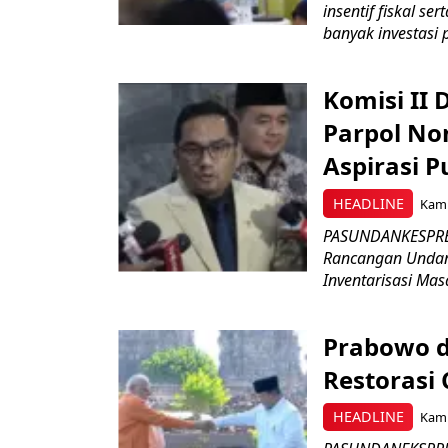
insentif fiskal s
banyak investasi 
Komisi II
Parpol No
Aspirasi P
HEADLINE
Kami
PASUNDANKESPRES
Rancangan Undan
Inventarisasi Mas
Prabowo d
Restorasi
HEADLINE
Kami