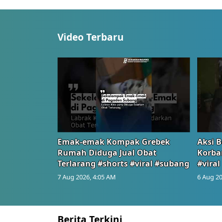
Video Terbaru
Emak-emak Kompak Grebek
Aksi B
Rumah Diduga Jual Obat
Korba
Terlarang #shorts #viral #subang
#viral
7 Aug 2026, 4:05 AM
6 Aug 20
Berita Terkini