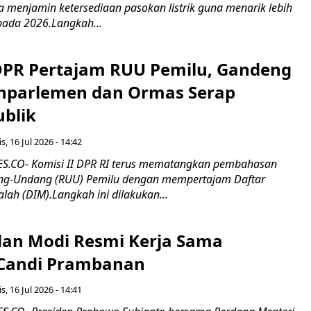
erta menjamin ketersediaan pasokan listrik guna menarik lebih
pada 2026.Langkah...
 DPR Pertajam RUU Pemilu, Gandeng
nparlemen dan Ormas Serap
ublik
s, 16 Jul 2026 - 14:42
.CO- Komisi II DPR RI terus mematangkan pembahasan
g-Undang (RUU) Pemilu dengan mempertajam Daftar
alah (DIM).Langkah ini dilakukan...
an Modi Resmi Kerja Sama
 Candi Prambanan
s, 16 Jul 2026 - 14:41