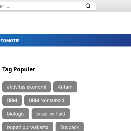
OTOMOTIF
Tag Populer
aktivitas ekonomi
Antam
BBM
BBM Nonsubsidi
biologis
brasil vs haiti
bupati purwakarta
Buyback