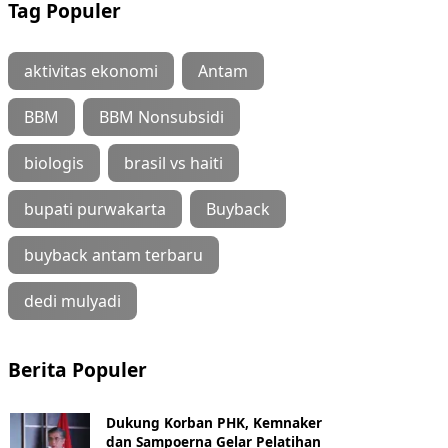
Tag Populer
aktivitas ekonomi
Antam
BBM
BBM Nonsubsidi
biologis
brasil vs haiti
bupati purwakarta
Buyback
buyback antam terbaru
dedi mulyadi
Berita Populer
Dukung Korban PHK, Kemnaker
dan Sampoerna Gelar Pelatihan