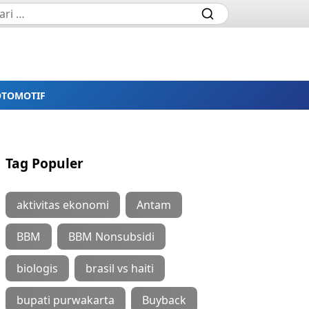
OTOMOTIF
Tag Populer
aktivitas ekonomi
Antam
BBM
BBM Nonsubsidi
biologis
brasil vs haiti
bupati purwakarta
Buyback