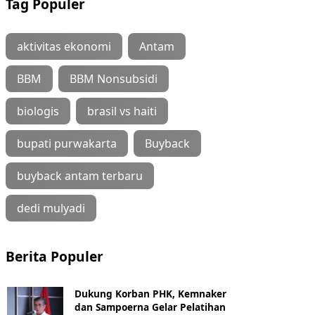
Tag Populer
aktivitas ekonomi
Antam
BBM
BBM Nonsubsidi
biologis
brasil vs haiti
bupati purwakarta
Buyback
buyback antam terbaru
dedi mulyadi
Berita Populer
Dukung Korban PHK, Kemnaker
dan Sampoerna Gelar Pelatihan