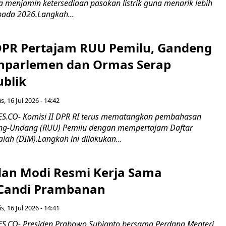
erta menjamin ketersediaan pasokan listrik guna menarik lebih
pada 2026.Langkah...
 DPR Pertajam RUU Pemilu, Gandeng
nparlemen dan Ormas Serap
ublik
s, 16 Jul 2026 - 14:42
.CO- Komisi II DPR RI terus mematangkan pembahasan
g-Undang (RUU) Pemilu dengan mempertajam Daftar
alah (DIM).Langkah ini dilakukan...
an Modi Resmi Kerja Sama
 Candi Prambanan
s, 16 Jul 2026 - 14:41
.CO- Presiden Prabowo Subianto bersama Perdana Menteri