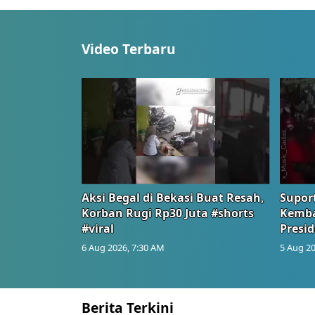
Video Terbaru
Aksi Begal di Bekasi Buat Resah,
Suport
Korban Rugi Rp30 Juta #shorts
Kemba
#viral
Presid
6 Aug 2026, 7:30 AM
5 Aug 20
Berita Terkini