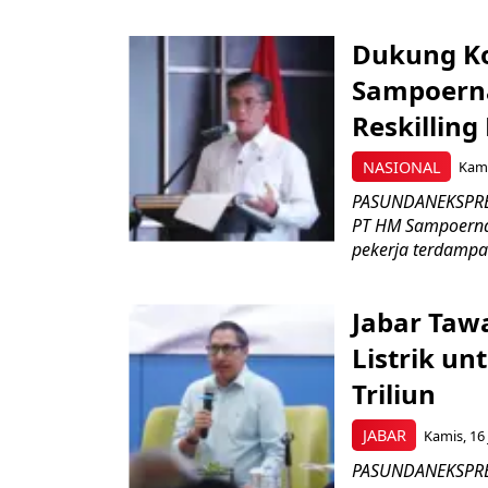
Dukung K
Sampoerna
Reskilling
NASIONAL
Kami
PASUNDANEKSPRES
PT HM Sampoerna
pekerja terdampa
Jabar Tawa
Listrik un
Triliun
JABAR
Kamis, 16 
PASUNDANEKSPRES