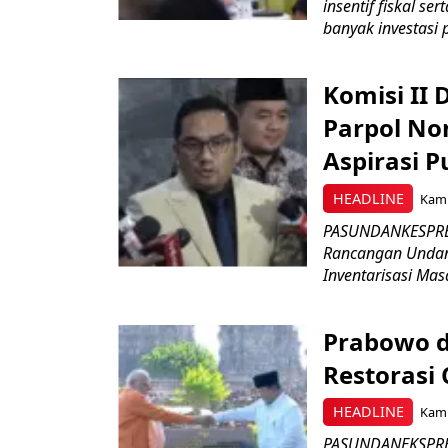
insentif fiskal s
banyak investasi 
Komisi II
Parpol No
Aspirasi P
HEADLINE
Kami
PASUNDANKESPRES
Rancangan Undan
Inventarisasi Mas
Prabowo d
Restorasi
HEADLINE
Kami
PASUNDANEKSPRES