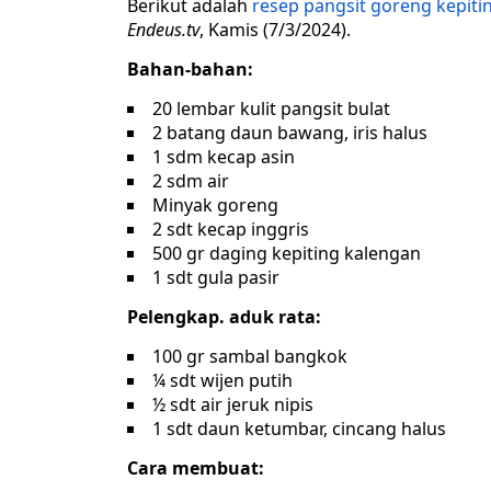
Berikut adalah
resep pangsit goreng kepiti
Endeus.tv
, Kamis (7/3/2024).
Bahan-bahan:
20 lembar kulit pangsit bulat
2 batang daun bawang, iris halus
1 sdm kecap asin
2 sdm air
Minyak goreng
2 sdt kecap inggris
500 gr daging kepiting kalengan
1 sdt gula pasir
Pelengkap. aduk rata:
100 gr sambal bangkok
¼ sdt wijen putih
½ sdt air jeruk nipis
1 sdt daun ketumbar, cincang halus
Cara membuat: