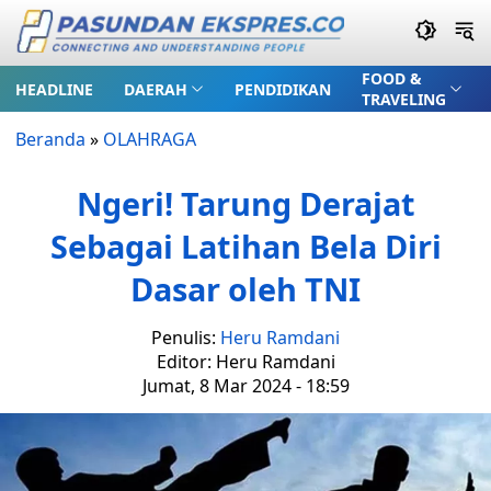
FOOD &
HEADLINE
DAERAH
PENDIDIKAN
TRAVELING
Beranda
»
OLAHRAGA
Ngeri! Tarung Derajat
Sebagai Latihan Bela Diri
Dasar oleh TNI
Penulis:
Heru Ramdani
Editor: Heru Ramdani
Jumat, 8 Mar 2024 - 18:59