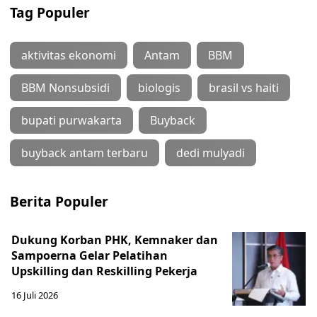
Tag Populer
aktivitas ekonomi
Antam
BBM
BBM Nonsubsidi
biologis
brasil vs haiti
bupati purwakarta
Buyback
buyback antam terbaru
dedi mulyadi
Berita Populer
Dukung Korban PHK, Kemnaker dan
Sampoerna Gelar Pelatihan
Upskilling dan Reskilling Pekerja
16 Juli 2026