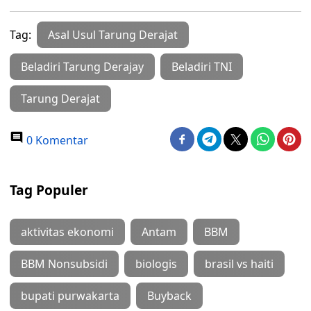
Tag:
Asal Usul Tarung Derajat
Beladiri Tarung Derajay
Beladiri TNI
Tarung Derajat
0 Komentar
Tag Populer
aktivitas ekonomi
Antam
BBM
BBM Nonsubsidi
biologis
brasil vs haiti
bupati purwakarta
Buyback