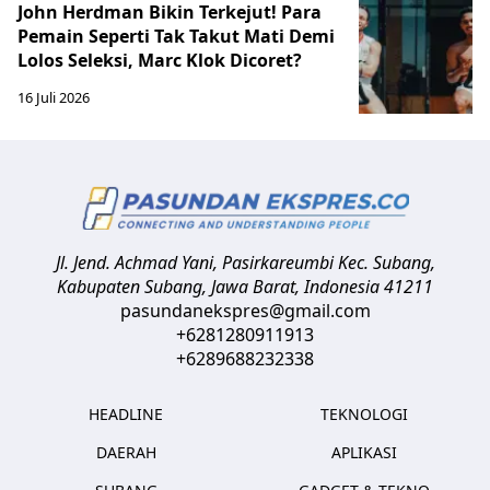
John Herdman Bikin Terkejut! Para
Pemain Seperti Tak Takut Mati Demi
Lolos Seleksi, Marc Klok Dicoret?
16 Juli 2026
Jl. Jend. Achmad Yani, Pasirkareumbi
Kec. Subang,
Kabupaten Subang, Jawa Barat
,
Indonesia
41211
pasundanekspres@gmail.com
+6281280911913
+6289688232338
HEADLINE
TEKNOLOGI
DAERAH
APLIKASI