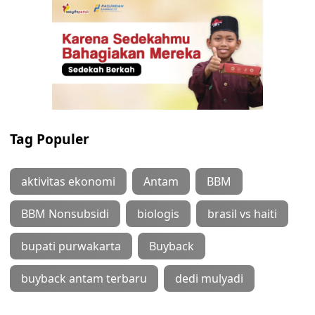
Tag Populer
aktivitas ekonomi
Antam
BBM
BBM Nonsubsidi
biologis
brasil vs haiti
bupati purwakarta
Buyback
buyback antam terbaru
dedi mulyadi