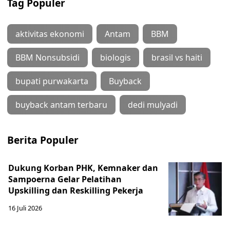
Tag Populer
aktivitas ekonomi
Antam
BBM
BBM Nonsubsidi
biologis
brasil vs haiti
bupati purwakarta
Buyback
buyback antam terbaru
dedi mulyadi
Berita Populer
Dukung Korban PHK, Kemnaker dan
Sampoerna Gelar Pelatihan
Upskilling dan Reskilling Pekerja
16 Juli 2026