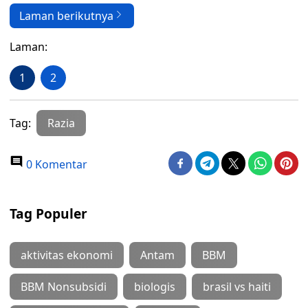
Laman berikutnya
Laman:
1
2
Tag:
Razia
0 Komentar
Tag Populer
aktivitas ekonomi
Antam
BBM
BBM Nonsubsidi
biologis
brasil vs haiti