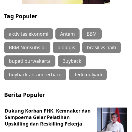
Tag Populer
aktivitas ekonomi
Antam
BBM
BBM Nonsubsidi
biologis
brasil vs haiti
bupati purwakarta
Buyback
buyback antam terbaru
dedi mulyadi
Berita Populer
Dukung Korban PHK, Kemnaker dan
Sampoerna Gelar Pelatihan
Upskilling dan Reskilling Pekerja