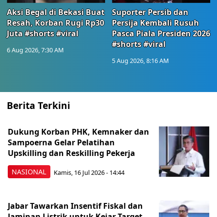
Aksi Begal di Bekasi Buat
Suporter Persib dan
Resah, Korban Rugi Rp30
Persija Kembali Rusuh
Juta #shorts #viral
Pasca Piala Presiden 2026
#shorts #viral
6 Aug 2026, 7:30 AM
5 Aug 2026, 8:16 AM
Berita Terkini
Dukung Korban PHK, Kemnaker dan
Sampoerna Gelar Pelatihan
Upskilling dan Reskilling Pekerja
NASIONAL
Kamis, 16 Jul 2026 - 14:44
Jabar Tawarkan Insentif Fiskal dan
Jaminan Listrik untuk Kejar Target