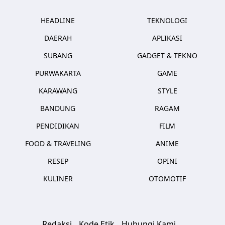
HEADLINE
TEKNOLOGI
DAERAH
APLIKASI
SUBANG
GADGET & TEKNO
PURWAKARTA
GAME
KARAWANG
STYLE
BANDUNG
RAGAM
PENDIDIKAN
FILM
FOOD & TRAVELING
ANIME
RESEP
OPINI
KULINER
OTOMOTIF
Redaksi
Kode Etik
Hubungi Kami