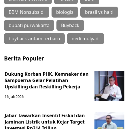
BBM Nonsubsidi
biologis
brasil vs haiti
bupati purwakarta
Buyback
buyback antam terbaru
dedi mulyadi
Berita Populer
Dukung Korban PHK, Kemnaker dan
Sampoerna Gelar Pelatihan
Upskilling dan Reskilling Pekerja
16 Juli 2026
Jabar Tawarkan Insentif Fiskal dan
Jaminan Listrik untuk Kejar Target
Investasi Rp314 Triliun