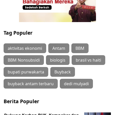
Tag Populer
aktivitas ekonomi
Antam
BBM
BBM Nonsubsidi
biologis
brasil vs haiti
bupati purwakarta
Buyback
buyback antam terbaru
dedi mulyadi
Berita Populer