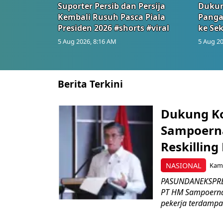
Suporter Persib dan Persija
Dukun
Kembali Rusuh Pasca Piala
Panga
Presiden 2026 #shorts #viral
ke Sek
5 Aug 2026, 8:16 AM
5 Aug 20
Berita Terkini
Dukung K
Sampoerna
Reskilling
NASIONAL
Kami
PASUNDANEKSPRES
PT HM Sampoerna
pekerja terdampa