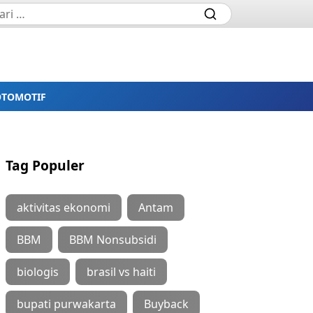
OTOMOTIF
Tag Populer
aktivitas ekonomi
Antam
BBM
BBM Nonsubsidi
biologis
brasil vs haiti
bupati purwakarta
Buyback