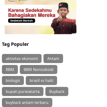
Tag Populer
aktivitas ekonomi
Antam
BBM
BBM Nonsubsidi
biologis
brasil vs haiti
bupati purwakarta
Buyback
buyback antam terbaru