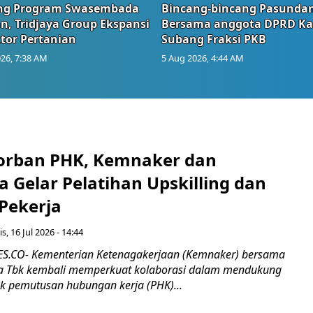
g Program Swasembada
Bincang-bincang Pasundan
n, Tridjaya Group Ekspansi
Bersama anggota DPRD Ka
tor Pertanian
Subang Fraksi PKB
26, 7:38 AM
5 Aug 2026, 4:44 AM
orban PHK, Kemnaker dan
 Gelar Pelatihan Upskilling dan
 Pekerja
s, 16 Jul 2026 - 14:44
.CO- Kementerian Ketenagakerjaan (Kemnaker) bersama
 Tbk kembali memperkuat kolaborasi dalam mendukung
k pemutusan hubungan kerja (PHK)...