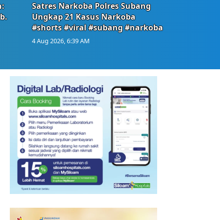
:
Satres Narkoba Polres Subang
b.
Ungkap 21 Kasus Narkoba
#shorts #viral #subang #narkoba
4 Aug 2026, 6:39 AM