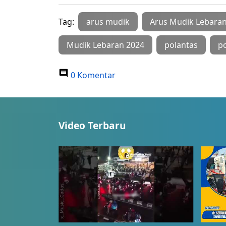
Tag:
arus mudik
Arus Mudik Lebara
Mudik Lebaran 2024
polantas
po
0 Komentar
Video Terbaru