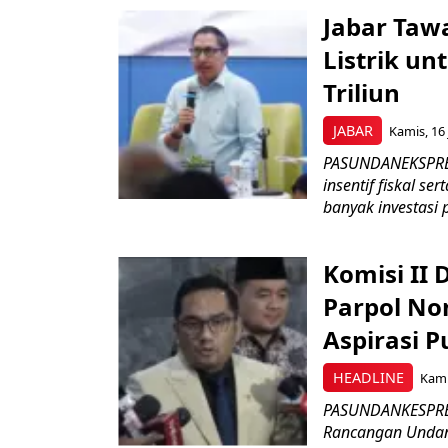
Jabar Tawa
Listrik un
Triliun
JABAR
Kamis, 16 
PASUNDANEKSPRES
insentif fiskal s
banyak investasi 
Komisi II
Parpol No
Aspirasi P
HEADLINE
Kami
PASUNDANKESPRES
Rancangan Undan