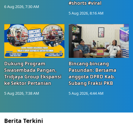
#shorts #viral
6 Aug 2026, 7:30 AM
5 Aug 2026, 8:16 AM
Dukung Program
Bincang-bincang
Swasembada Pangan,
Pasundan: Bersama
Tridjaya Group Ekspansi
anggota DPRD Kab.
ke Sektor Pertanian
Subang Fraksi PKB
5 Aug 2026, 7:38 AM
5 Aug 2026, 4:44 AM
Berita Terkini