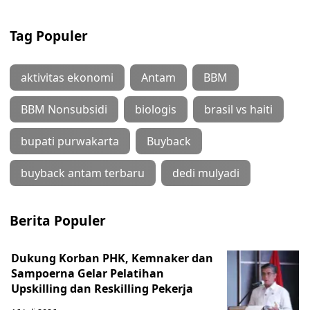
Tag Populer
aktivitas ekonomi
Antam
BBM
BBM Nonsubsidi
biologis
brasil vs haiti
bupati purwakarta
Buyback
buyback antam terbaru
dedi mulyadi
Berita Populer
Dukung Korban PHK, Kemnaker dan
Sampoerna Gelar Pelatihan
Upskilling dan Reskilling Pekerja