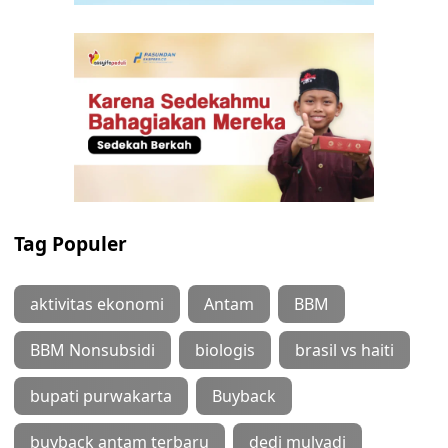
Tag Populer
aktivitas ekonomi
Antam
BBM
BBM Nonsubsidi
biologis
brasil vs haiti
bupati purwakarta
Buyback
buyback antam terbaru
dedi mulyadi