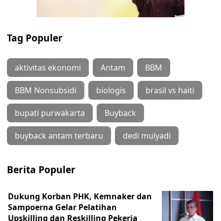
Tag Populer
aktivitas ekonomi
Antam
BBM
BBM Nonsubsidi
biologis
brasil vs haiti
bupati purwakarta
Buyback
buyback antam terbaru
dedi mulyadi
Berita Populer
Dukung Korban PHK, Kemnaker dan
Sampoerna Gelar Pelatihan
Upskilling dan Reskilling Pekerja