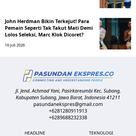
John Herdman Bikin Terkejut! Para
Pemain Seperti Tak Takut Mati Demi
Lolos Seleksi, Marc Klok Dicoret?
16 Juli 2026
Jl. Jend. Achmad Yani, Pasirkareumbi
Kec. Subang,
Kabupaten Subang, Jawa Barat
,
Indonesia
41211
pasundanekspres@gmail.com
+6281280911913
+6289688232338
HEADLINE
TEKNOLOGI