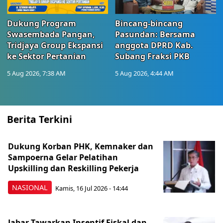
Dukung Program
Bincang-bincang
Swasembada Pangan,
Pasundan: Bersama
Tridjaya Group Ekspansi
anggota DPRD Kab.
ke Sektor Pertanian
Subang Fraksi PKB
5 Aug 2026, 7:38 AM
5 Aug 2026, 4:44 AM
Berita Terkini
Dukung Korban PHK, Kemnaker dan
Sampoerna Gelar Pelatihan
Upskilling dan Reskilling Pekerja
NASIONAL
Kamis, 16 Jul 2026 - 14:44
Jabar Tawarkan Insentif Fiskal dan