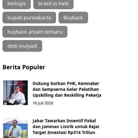
biologis
brasil vs haiti
bupati purwakarta
Buyback
buyback antam terbaru
dedi mulyadi
Berita Populer
Dukung Korban PHK, Kemnaker
dan Sampoerna Gelar Pelatihan
Upskilling dan Reskilling Pekerja
16 Juli 2026
Jabar Tawarkan Insentif Fiskal
dan Jaminan Listrik untuk Kejar
Target Investasi Rp314 Triliun