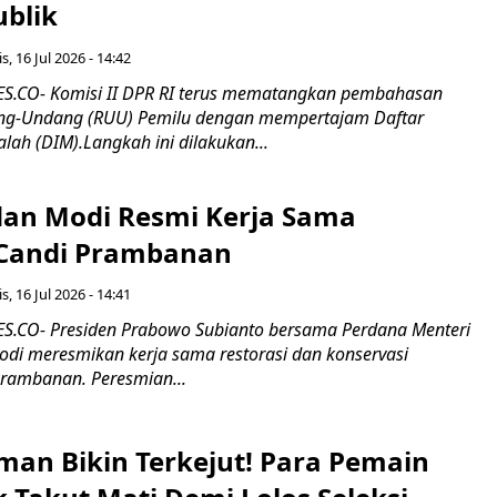
ublik
s, 16 Jul 2026 - 14:42
.CO- Komisi II DPR RI terus mematangkan pembahasan
g-Undang (RUU) Pemilu dengan mempertajam Daftar
alah (DIM).Langkah ini dilakukan...
an Modi Resmi Kerja Sama
 Candi Prambanan
s, 16 Jul 2026 - 14:41
.CO- Presiden Prabowo Subianto bersama Perdana Menteri
odi meresmikan kerja sama restorasi dan konservasi
rambanan. Peresmian...
man Bikin Terkejut! Para Pemain