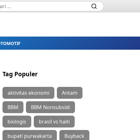
OTOMOTIF
Tag Populer
aktivitas ekonomi
Antam
BBM
BBM Nonsubsidi
biologis
brasil vs haiti
bupati purwakarta
Buyback