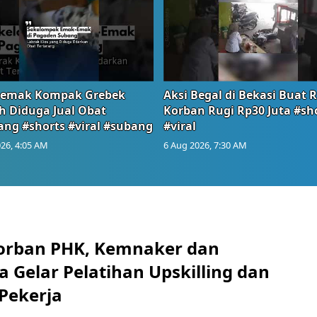
emak Kompak Grebek
Aksi Begal di Bekasi Buat 
 Diduga Jual Obat
Korban Rugi Rp30 Juta #sh
ang #shorts #viral #subang
#viral
26, 4:05 AM
6 Aug 2026, 7:30 AM
orban PHK, Kemnaker dan
 Gelar Pelatihan Upskilling dan
 Pekerja