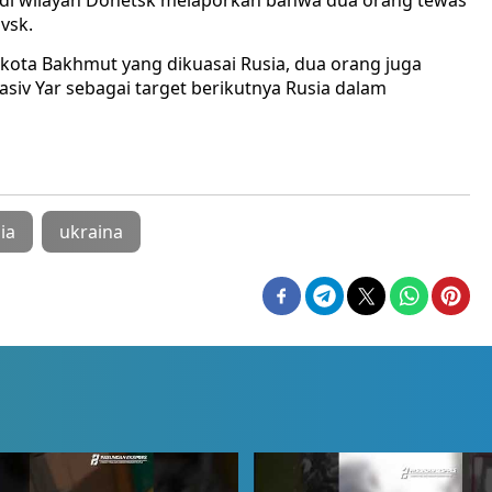
er di wilayah Donetsk melaporkan bahwa dua orang tewas
vsk.
at kota Bakhmut yang dikuasai Rusia, dua orang juga
siv Yar sebagai target berikutnya Rusia dalam
ia
ukraina