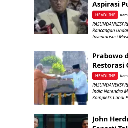
Aspirasi P
HEADLINE
Kami
PASUNDANKESPRES
Rancangan Undan
Inventarisasi Mas
Prabowo d
Restorasi
HEADLINE
Kami
PASUNDANEKSPRES
India Narendra M
Kompleks Candi P
John Herd