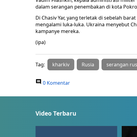
Vadim Filashkin, kepala administrasi milit
dalam serangan penembakan di kota Pokro
Di Chasiv Yar, yang terletak di sebelah bar
mengalami luka-luka. Ukraina menyebut Cha
kampanye mereka.
(ipa)
Tag:
kharkiv
Rusia
serangan rus
0 Komentar
Video Terbaru