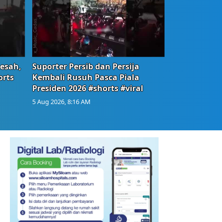
Resah,
Suporter Persib dan Persija
orts
Kembali Rusuh Pasca Piala
Presiden 2026 #shorts #viral
5 Aug 2026, 8:16 AM