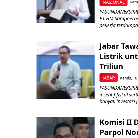
NASIONAL
Kami
PASUNDANEKSPRES
PT HM Sampoerna
pekerja terdampa
Jabar Tawa
Listrik un
Triliun
JABAR
Kamis, 16 
PASUNDANEKSPRES
insentif fiskal s
banyak investasi 
Komisi II
Parpol No