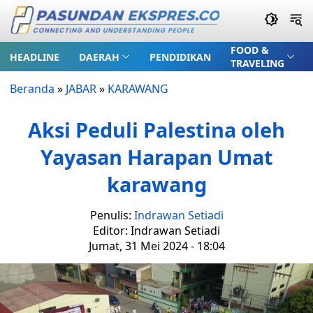
FOOD &
HEADLINE
DAERAH
PENDIDIKAN
TRAVELING
Beranda
»
JABAR
»
KARAWANG
Aksi Peduli Palestina oleh
Yayasan Harapan Umat
karawang
Penulis:
Indrawan Setiadi
Editor: Indrawan Setiadi
Jumat, 31 Mei 2024 - 18:04