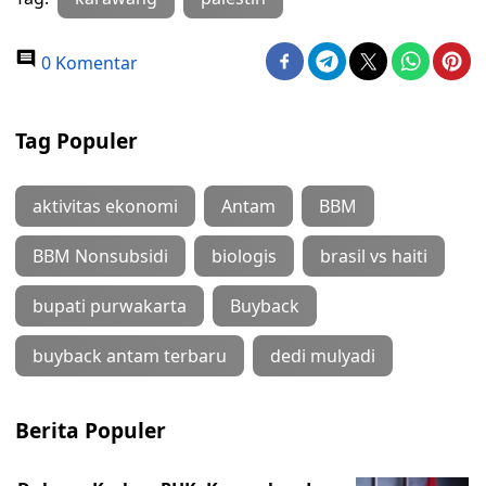
0 Komentar
Tag Populer
aktivitas ekonomi
Antam
BBM
BBM Nonsubsidi
biologis
brasil vs haiti
bupati purwakarta
Buyback
buyback antam terbaru
dedi mulyadi
Berita Populer