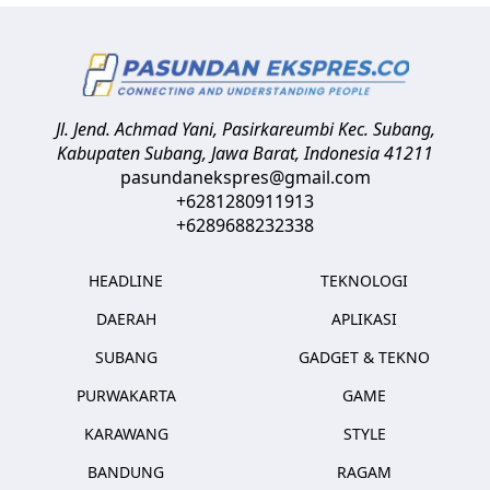
Jl. Jend. Achmad Yani, Pasirkareumbi
Kec. Subang,
Kabupaten Subang, Jawa Barat
,
Indonesia
41211
pasundanekspres@gmail.com
+6281280911913
+6289688232338
HEADLINE
TEKNOLOGI
DAERAH
APLIKASI
SUBANG
GADGET & TEKNO
PURWAKARTA
GAME
KARAWANG
STYLE
BANDUNG
RAGAM