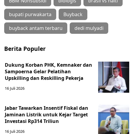
BBM Nonsubsidi
biologis
brasil vs haiti
bupati purwakarta
Buyback
buyback antam terbaru
dedi mulyadi
Berita Populer
Dukung Korban PHK, Kemnaker dan
Sampoerna Gelar Pelatihan
Upskilling dan Reskilling Pekerja
16 Juli 2026
Jabar Tawarkan Insentif Fiskal dan
Jaminan Listrik untuk Kejar Target
Investasi Rp314 Triliun
16 Juli 2026