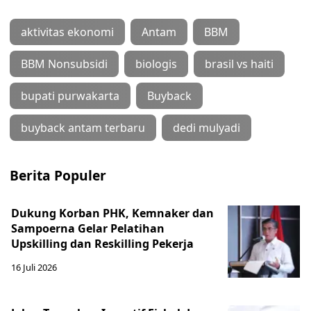
aktivitas ekonomi
Antam
BBM
BBM Nonsubsidi
biologis
brasil vs haiti
bupati purwakarta
Buyback
buyback antam terbaru
dedi mulyadi
Berita Populer
Dukung Korban PHK, Kemnaker dan
Sampoerna Gelar Pelatihan
Upskilling dan Reskilling Pekerja
16 Juli 2026