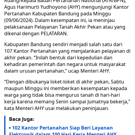
Ruang/Kepala Badan Pertanahan Nasional (ATR/BPN),
Agus Harimurti Yudhoyono (AHY) mengunjungi Kantor
Pertanahan Kabupaten Bandung pada Minggu
(09/06/2024). Dalam kesempatan ini, ia meninjau
pelaksanaan Pelayanan Tanah Akhir Pekan atau yang
dikenal dengan PELATARAN.
Kabupaten Bandung sendiri menjadi salah satu dari
107 Kantor Pertanahan yang menjalankan pelayanan di
akhir pekan. “Inilah bentuk dari kepedulian dan
kehadiran pemerintah dan negara untuk masyarakat
dalam urusan pertanahan,” ucap Menteri AHY.
“Dengan dibukanya loket-loket di akhir pekan, Sabtu
maupun Minggu ini memberikan kesempatan kepada
warga yang tidak bisa mengurus tanah di hari-hari
kerja karena memang Senin sampai Jumatnya bekerja,”
kata Menteri AHY usai melakukan peninjauan.
Baca Juga:
102 Kantor Pertanahan Siap Beri Layanan
Elektronik dalam 100 Hari Kerja Menteri AHY