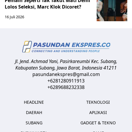
Pemain Seperti Tak Takut Mati Demi
Lolos Seleksi, Marc Klok Dicoret?
16 Juli 2026
Jl. Jend. Achmad Yani, Pasirkareumbi
Kec. Subang,
Kabupaten Subang, Jawa Barat
,
Indonesia
41211
pasundanekspres@gmail.com
+6281280911913
+6289688232338
HEADLINE
TEKNOLOGI
DAERAH
APLIKASI
SUBANG
GADGET & TEKNO