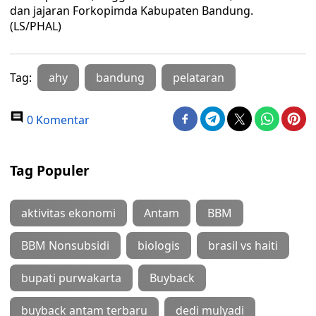
dan jajaran Forkopimda Kabupaten Bandung.
(LS/PHAL)
Tag:
ahy
bandung
pelataran
0 Komentar
Tag Populer
aktivitas ekonomi
Antam
BBM
BBM Nonsubsidi
biologis
brasil vs haiti
bupati purwakarta
Buyback
buyback antam terbaru
dedi mulyadi