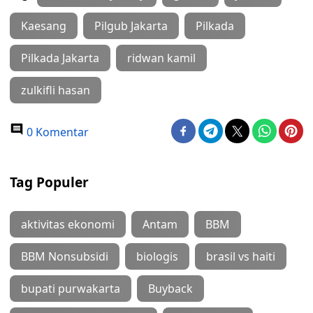
Kaesang
Pilgub Jakarta
Pilkada
Pilkada Jakarta
ridwan kamil
zulkifli hasan
0 Komentar
Tag Populer
aktivitas ekonomi
Antam
BBM
BBM Nonsubsidi
biologis
brasil vs haiti
bupati purwakarta
Buyback