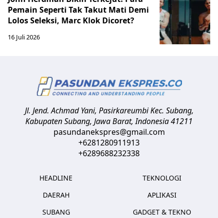
Pemain Seperti Tak Takut Mati Demi
Lolos Seleksi, Marc Klok Dicoret?
16 Juli 2026
Jl. Jend. Achmad Yani, Pasirkareumbi
Kec. Subang,
Kabupaten Subang, Jawa Barat
,
Indonesia
41211
pasundanekspres@gmail.com
+6281280911913
+6289688232338
HEADLINE
TEKNOLOGI
DAERAH
APLIKASI
SUBANG
GADGET & TEKNO