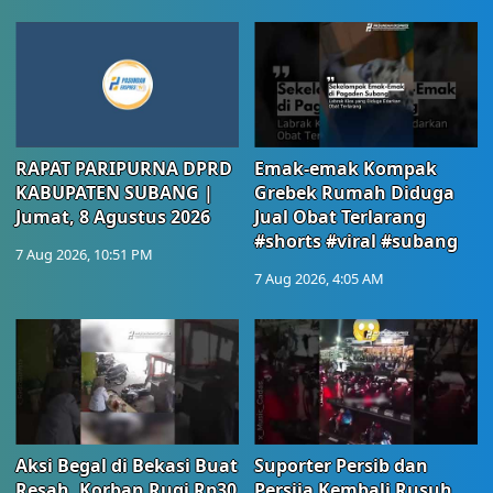
RAPAT PARIPURNA DPRD
Emak-emak Kompak
KABUPATEN SUBANG |
Grebek Rumah Diduga
Jumat, 8 Agustus 2026
Jual Obat Terlarang
#shorts #viral #subang
7 Aug 2026, 10:51 PM
7 Aug 2026, 4:05 AM
Aksi Begal di Bekasi Buat
Suporter Persib dan
Resah, Korban Rugi Rp30
Persija Kembali Rusuh