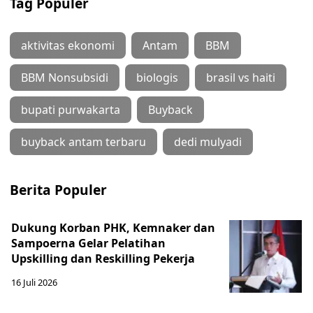
Tag Populer
aktivitas ekonomi
Antam
BBM
BBM Nonsubsidi
biologis
brasil vs haiti
bupati purwakarta
Buyback
buyback antam terbaru
dedi mulyadi
Berita Populer
Dukung Korban PHK, Kemnaker dan
Sampoerna Gelar Pelatihan
Upskilling dan Reskilling Pekerja
16 Juli 2026