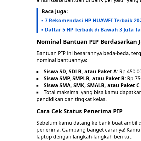
ambil dana bantuan di bank penyalur yang 
Baca Juga:
7 Rekomendasi HP HUAWEI Terbaik 202
Daftar 5 HP Terbaik di Bawah 3 Juta T
Nominal Bantuan PIP Berdasarkan 
Bantuan PIP ini besarannya beda-beda, terg
nominal bantuannya:
Siswa SD, SDLB, atau Paket A
: Rp 450.0
Siswa SMP, SMPLB, atau Paket B
: Rp 7
Siswa SMA, SMK, SMALB, atau Paket C (
Total maksimal yang bisa kamu dapatk
pendidikan dan tingkat kelas.
Cara Cek Status Penerima PIP
Sebelum kamu datang ke bank buat ambil da
penerima. Gampang banget caranya! Kamu b
laptop dengan langkah-langkah berikut: