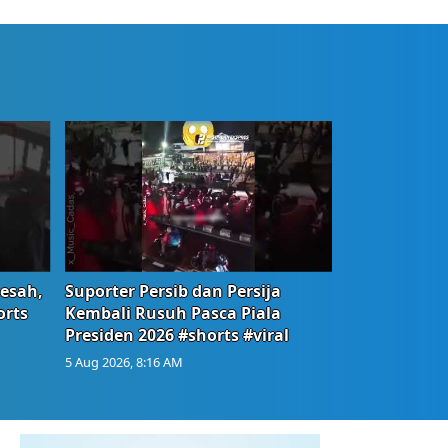
Resah,
Suporter Persib dan Persija
orts
Kembali Rusuh Pasca Piala
Presiden 2026 #shorts #viral
5 Aug 2026, 8:16 AM