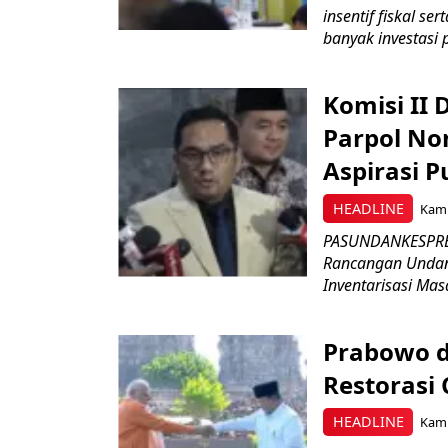
insentif fiskal s
banyak investasi 
Komisi II
Parpol No
Aspirasi P
HEADLINE
Kami
PASUNDANKESPRES
Rancangan Undan
Inventarisasi Mas
Prabowo d
Restorasi
HEADLINE
Kami