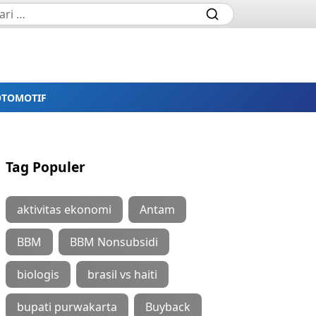
OTOMOTIF
Tag Populer
aktivitas ekonomi
Antam
BBM
BBM Nonsubsidi
biologis
brasil vs haiti
bupati purwakarta
Buyback