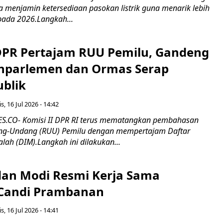
erta menjamin ketersediaan pasokan listrik guna menarik lebih
pada 2026.Langkah...
 DPR Pertajam RUU Pemilu, Gandeng
nparlemen dan Ormas Serap
ublik
s, 16 Jul 2026 - 14:42
.CO- Komisi II DPR RI terus mematangkan pembahasan
g-Undang (RUU) Pemilu dengan mempertajam Daftar
alah (DIM).Langkah ini dilakukan...
an Modi Resmi Kerja Sama
 Candi Prambanan
s, 16 Jul 2026 - 14:41