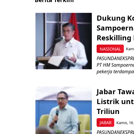
Dukung K
Sampoerna
Reskilling
NASIONAL
Kami
PASUNDANEKSPRES
PT HM Sampoerna
pekerja terdampa
Jabar Tawa
Listrik un
Triliun
JABAR
Kamis, 16 
PASUNDANEKSPRES