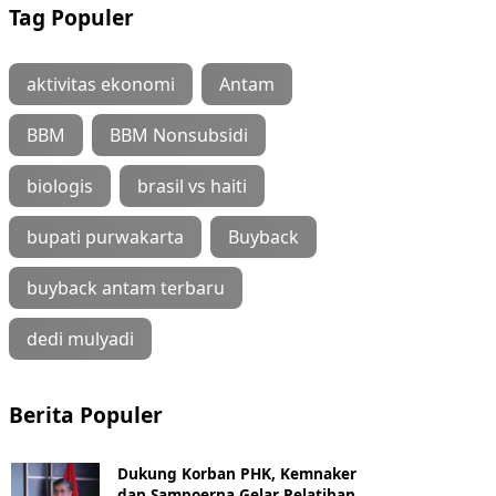
Tag Populer
aktivitas ekonomi
Antam
BBM
BBM Nonsubsidi
biologis
brasil vs haiti
bupati purwakarta
Buyback
buyback antam terbaru
dedi mulyadi
Berita Populer
Dukung Korban PHK, Kemnaker
dan Sampoerna Gelar Pelatihan