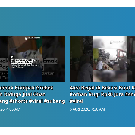
emak Kompak Grebek
Aksi Begal di Bekasi Buat 
 Diduga Jual Obat
Korban Rugi Rp30 Juta #sh
ang #shorts #viral #subang
#viral
26, 4:05 AM
6 Aug 2026, 7:30 AM