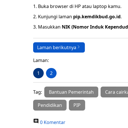
1. Buka browser di HP atau laptop kamu.
2. Kunjungi laman
pip.kemdikbud.go.id
.
3. Masukkan
NIK (Nomor Induk Kependu
Laman berikutnya
Laman:
1
2
Tag:
Bantuan Pemerintah
Cara cairk
Pendidikan
PIP
0 Komentar