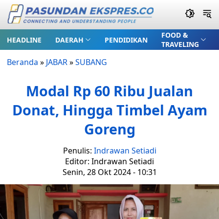
FOOD &
HEADLINE
DAERAH
PENDIDIKAN
TRAVELING
Beranda
»
JABAR
»
SUBANG
Modal Rp 60 Ribu Jualan
Donat, Hingga Timbel Ayam
Goreng
Penulis:
Indrawan Setiadi
Editor: Indrawan Setiadi
Senin, 28 Okt 2024 - 10:31