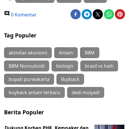
0 Komentar
Tag Populer
aktivitas ekonomi
Antam
BBM
BBM Nonsubsidi
biologis
brasil vs haiti
bupati purwakarta
Buyback
buyback antam terbaru
dedi mulyadi
Berita Populer
Dukung Korban PHK, Kemnaker dan