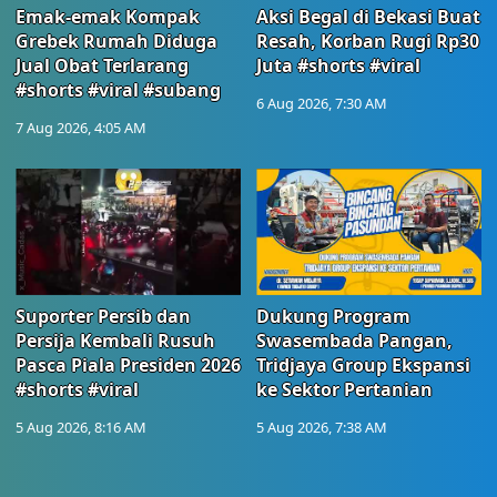
Emak-emak Kompak
Aksi Begal di Bekasi Buat
Grebek Rumah Diduga
Resah, Korban Rugi Rp30
Jual Obat Terlarang
Juta #shorts #viral
#shorts #viral #subang
6 Aug 2026, 7:30 AM
7 Aug 2026, 4:05 AM
Suporter Persib dan
Dukung Program
Persija Kembali Rusuh
Swasembada Pangan,
Pasca Piala Presiden 2026
Tridjaya Group Ekspansi
#shorts #viral
ke Sektor Pertanian
5 Aug 2026, 8:16 AM
5 Aug 2026, 7:38 AM