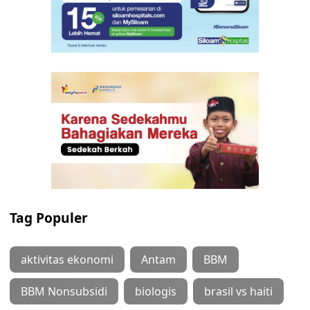
Tag Populer
aktivitas ekonomi
Antam
BBM
BBM Nonsubsidi
biologis
brasil vs haiti