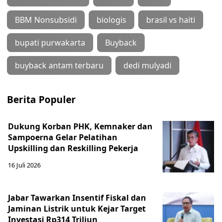
BBM Nonsubsidi
biologis
brasil vs haiti
bupati purwakarta
Buyback
buyback antam terbaru
dedi mulyadi
Berita Populer
Dukung Korban PHK, Kemnaker dan
Sampoerna Gelar Pelatihan
Upskilling dan Reskilling Pekerja
16 Juli 2026
Jabar Tawarkan Insentif Fiskal dan
Jaminan Listrik untuk Kejar Target
Investasi Rp314 Triliun