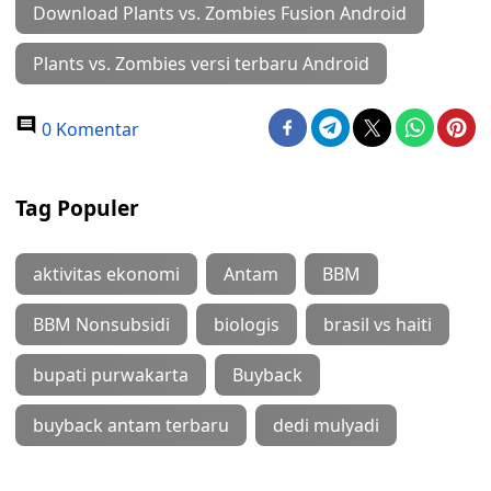
Download Plants vs. Zombies Fusion Android
Plants vs. Zombies versi terbaru Android
0 Komentar
Tag Populer
aktivitas ekonomi
Antam
BBM
BBM Nonsubsidi
biologis
brasil vs haiti
bupati purwakarta
Buyback
buyback antam terbaru
dedi mulyadi