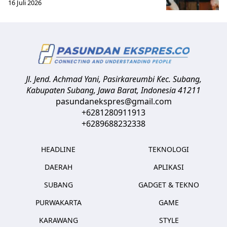
16 Juli 2026
Jl. Jend. Achmad Yani, Pasirkareumbi
Kec. Subang,
Kabupaten Subang, Jawa Barat
,
Indonesia
41211
pasundanekspres@gmail.com
+6281280911913
+6289688232338
HEADLINE
TEKNOLOGI
DAERAH
APLIKASI
SUBANG
GADGET & TEKNO
PURWAKARTA
GAME
KARAWANG
STYLE